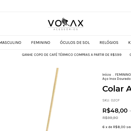
MASCULINO
FEMININO
ÓCULOS DE SOL
RELÓGIOS
K
GANHE COPO DE CAFÉ TÉRMICO COMPRAS A PARTIR DE R$599
GANHE COP
Início
.
FEMININO
Aço Inox Dourado
Colar 
SKU:
02CP
R$48,00
-
R$99,90
6
x de
R$8,00
se