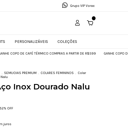
Grupo VIP Vorax
0
ITS
PERSONALIZÁVEIS
COLEÇÕES
O DE CAFÉ TÉRMICO COMPRAS A PARTIR DE R$599
GANHE COPO DE CAFÉ TÉ
.
SEMIJOIAS PREMIUM
.
COLARES FEMININOS
.
Colar
 Nalu
Aço Inox Dourado Nalu
52
% OFF
m juros