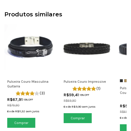
Produtos similares
Pulseira Couro Masculina
Pulseira Couro Impressive
Guitarra
Pulsei
(1)
Couro 
(3)
R$59,41
15% OFF
R$67,91
15% OFF
R$69,90
R$79,90
R$59
6
x
de
R$9,90
sem juros
6
x
de
R$11,32
sem juros
R$69,9
Comprar
6
x
de
R$
Comprar
Co