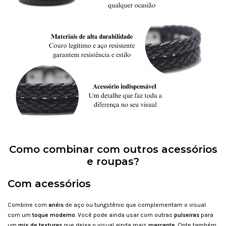
Como combinar com outros acessórios
e roupas?
Com acessórios
Combine com
a
néis
de aço ou tungstênio que complementam o visual
com um
toque moderno
. Você pode ainda usar com outras
pulseiras
para
um
mix de texturas
que deixa o visual ainda mais
marcante
. Opte também