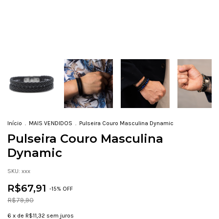
Início
.
MAIS VENDIDOS
.
Pulseira Couro Masculina Dynamic
Pulseira Couro Masculina
Dynamic
SKU:
xxx
R$67,91
-
15
% OFF
R$79,90
6
x de
R$11,32
sem juros