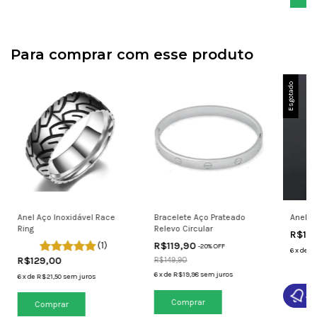
Para comprar com esse produto
Esgotado
Anel Aço Inoxidável Race
Bracelete Aço Prateado
Anel d
Ring
Relevo Circular
R$12
(1)
R$119,90
-
20
% OFF
6
x
de
R$
R$129,00
R$149,90
6
x
de
R$19,98
sem juros
6
x
de
R$21,50
sem juros
Av
Comprar