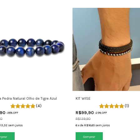
a Pedra Natural Olho de Tigre Azul
KIT WISE
(4)
(1)
,90
R$99,90
-
38
% OFF
-
29
% OFF
90
R$139,90
13,32
sem juros
6
x
de
R$16,65
sem juros
mprar
Comprar