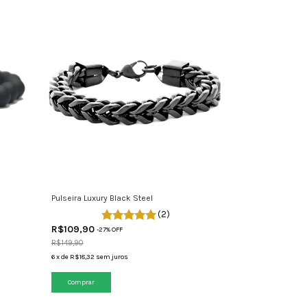
Pulseira Luxury Black Steel
(2)
R$109,90
-
27
% OFF
R$149,90
6
x
de
R$18,32
sem juros
Comprar