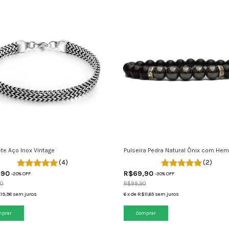
te Aço Inox Vintage
Pulseira Pedra Natural Ônix com Hem
(4)
(2)
,90
R$69,90
-
20
% OFF
-
30
% OFF
90
R$99,90
19,98
sem juros
6
x
de
R$11,65
sem juros
Comprar