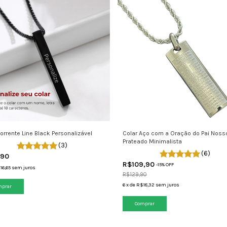
orrente Line Black Personalizável
Colar Aço com a Oração do Pai Noss
Prateado Minimalista
(3)
(6)
,90
R$109,90
-
15
% OFF
16,65
sem juros
R$129,90
6
x
de
R$18,32
sem juros