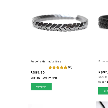
Pulsei
Pulseira Hematita Grey
(6)
R$67
R$89,90
R$79,9
6
x
de
R$14,98
sem juros
6
x
de
R$
Comprar
Co