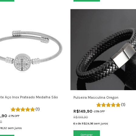
ete Aço Inox Prateado Medalha São
Pulseira Masculina Oregon
(1)
(1)
R$149,90
-
25
% OFF
9,90
-
27
% OFF
R$199,90
90
6
x
de
R$24,98
sem juros
18,32
sem juros
Comprar