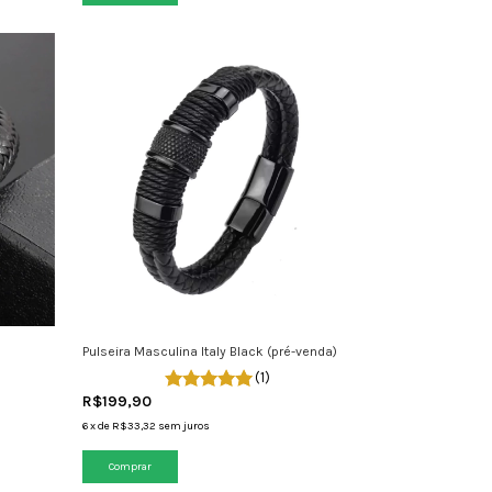
Pulseira Masculina Italy Black (pré-venda)
(1)
R$199,90
6
x
de
R$33,32
sem juros
Comprar