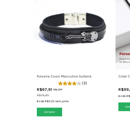
Pulseira Couro Masculina Guitarra
Colar C
(3)
R$67,91
R$99
15% OFF
R$79,90
6
x
de
R$
6
x
de
R$11,32
sem juros
Comprar