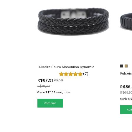
Pulseira Couro Masculina Dynamic
Pulsei
(7)
R$67,91
15% OFF
R$79,90
R$59,
6
x
de
R$11,32
sem juros
R$69,9
6
x
de
R$
Comprar
Co