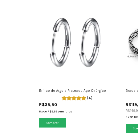
Brinco de Argola Prateado Aço Cirúrgico
Bracele
(4)
R$39,90
R$119
R$149,
6
x
de
R$6,65
sem juros
6
x
de
R$
Comprar