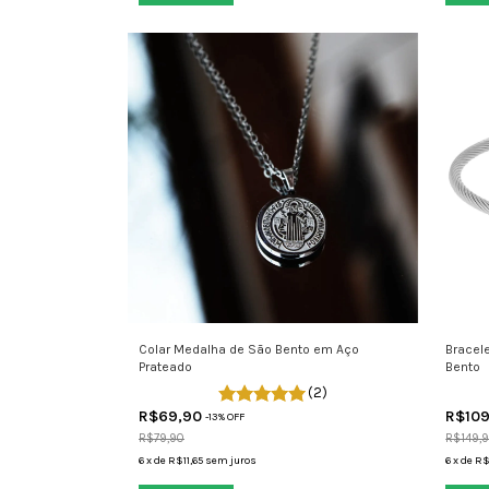
Colar Medalha de São Bento em Aço
Bracel
Prateado
Bento
(2)
R$69,90
R$10
-
13
% OFF
R$79,90
R$149,
6
x
de
R$11,65
sem juros
6
x
de
R$