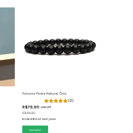
Pulseira Pedra Natural Ônix
(2)
R$79,90
-
20
% OFF
R$99,90
6
x
de
R$13,32
sem juros
Comprar