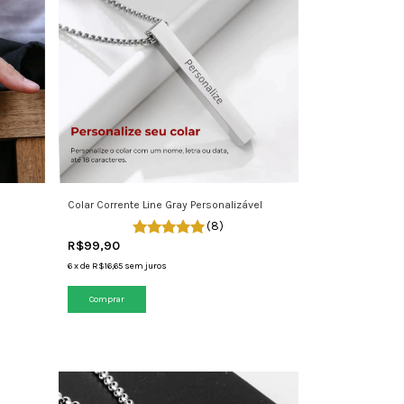
Colar Corrente Line Gray Personalizável
(8)
R$99,90
6
x
de
R$16,65
sem juros