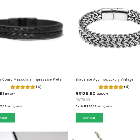
ra Couro Masculina Impressive Preta
Bracelete Aço Inox Luxury Vintage
(4)
(4)
,91
R$139,90
15% OFF
-
22
% OFF
0
R$179,90
11,32
sem juros
6
x
de
R$23,32
sem juros
mprar