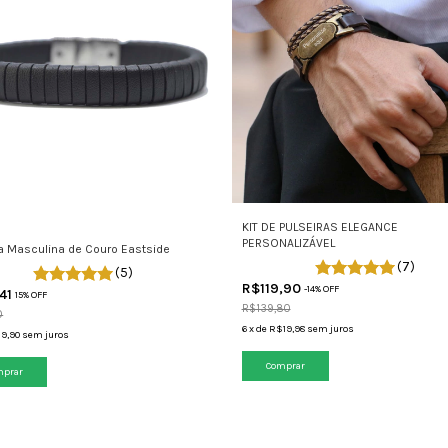
KIT DE PULSEIRAS ELEGANCE
PERSONALIZÁVEL
ra Masculina de Couro Eastside
(7)
(5)
R$119,90
-
14
% OFF
41
15% OFF
R$139,80
0
6
x
de
R$19,98
sem juros
9,90
sem juros
Comprar
mprar