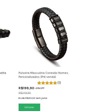
atita
Pulseira Masculina Conexão Nomes
Personalizados (Pré-venda)
(1)
R$199,90
-
20
% OFF
R$249,90
6
x
de
R$33,32
sem juros
Comprar