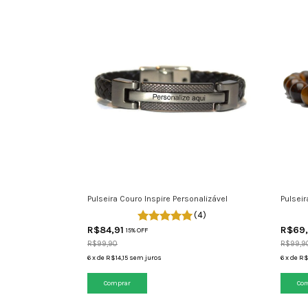
Pulseira Couro Inspire Personalizável
Pulseir
(4)
R$84,91
R$69
15% OFF
R$99,90
R$99,9
6
x
de
R$14,15
sem juros
6
x
de
R$
Comprar
Co