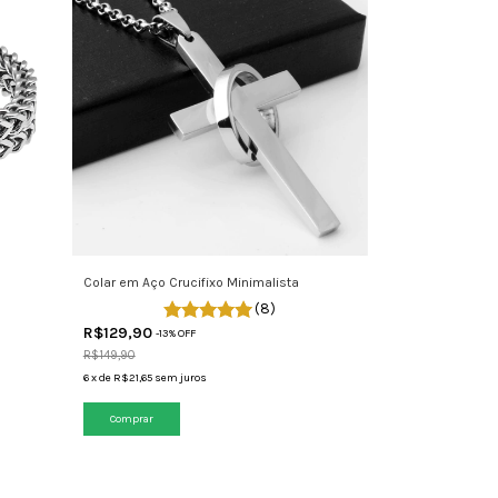
Colar em Aço Crucifixo Minimalista
(8)
R$129,90
-
13
% OFF
R$149,90
6
x
de
R$21,65
sem juros