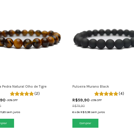
a Pedra Natural Olho de Tigre
Pulseira Murano Black
(2)
(4)
,90
R$59,90
-
30
% OFF
-
25
% OFF
0
R$79,90
11,65
sem juros
6
x
de
R$9,98
sem juros
mprar
Comprar