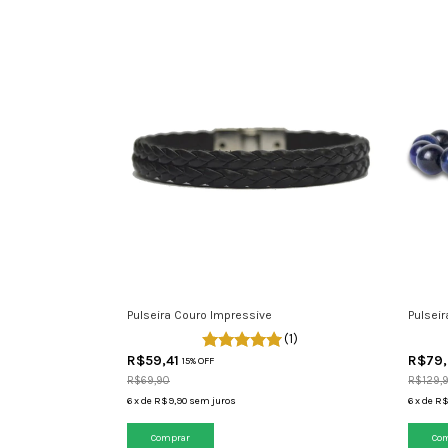
Pulseira Couro Impressive
Pulseir
(1)
R$59,41
R$79
15% OFF
R$69,90
R$129,
6
x
de
R$9,90
sem juros
6
x
de
R$
Comprar
Co