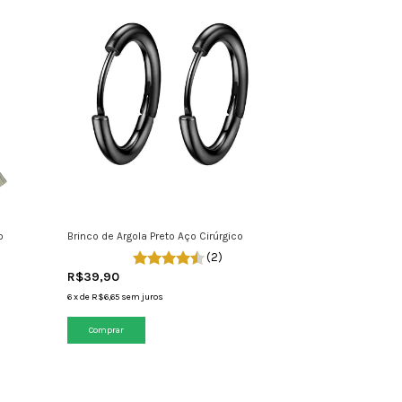
o
Brinco de Argola Preto Aço Cirúrgico
(2)
R$39,90
6
x
de
R$6,65
sem juros
Comprar