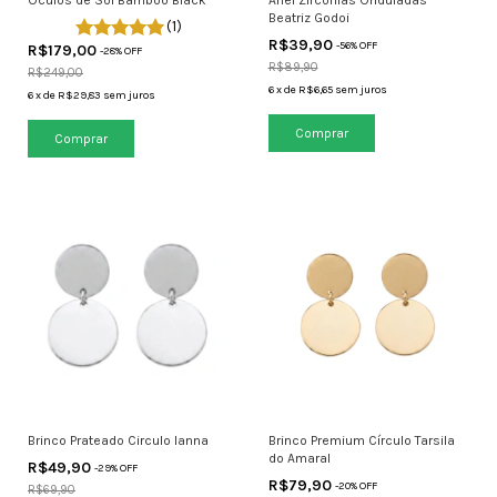
Óculos de Sol Bamboo Black
Anel Zircônias Onduladas
Beatriz Godoi
(1)
R$39,90
-
56
% OFF
R$179,00
-
28
% OFF
R$89,90
R$249,00
6
x
de
R$6,65
sem juros
6
x
de
R$29,83
sem juros
Comprar
Brinco Prateado Circulo Ianna
Brinco Premium Círculo Tarsila
do Amaral
R$49,90
-
29
% OFF
R$79,90
-
20
% OFF
R$69,90