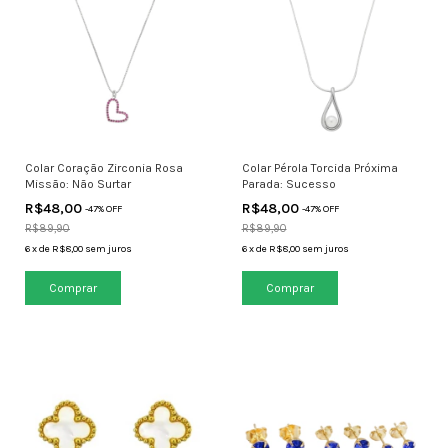
Colar Coração Zirconia Rosa
Colar Pérola Torcida Próxima
Missão: Não Surtar
Parada: Sucesso
R$48,00
R$48,00
-
47
% OFF
-
47
% OFF
R$89,90
R$89,90
6
x
de
R$8,00
sem juros
6
x
de
R$8,00
sem juros