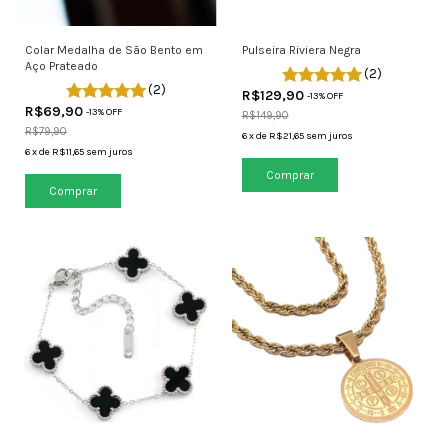
Colar Medalha de São Bento em
Pulseira Riviera Negra
Aço Prateado
(2)
(2)
R$129,90
-
13
% OFF
R$69,90
-
13
% OFF
R$149,90
R$79,90
6
x
de
R$21,65
sem juros
6
x
de
R$11,65
sem juros
Comprar