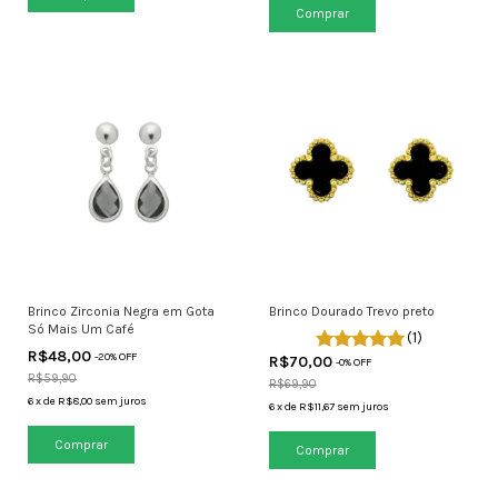
Comprar
Brinco Zirconia Negra em Gota
Brinco Dourado Trevo preto
Só Mais Um Café
(1)
R$48,00
-
20
% OFF
R$70,00
-
0
% OFF
R$59,90
R$69,90
6
x
de
R$8,00
sem juros
6
x
de
R$11,67
sem juros