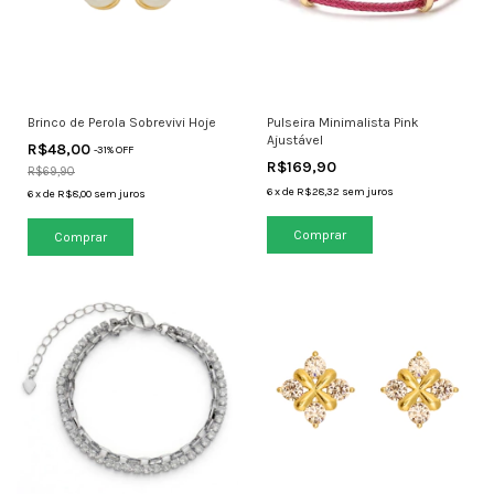
Brinco de Perola Sobrevivi Hoje
Pulseira Minimalista Pink
Ajustável
R$48,00
-
31
% OFF
R$169,90
R$69,90
6
x
de
R$28,32
sem juros
6
x
de
R$8,00
sem juros