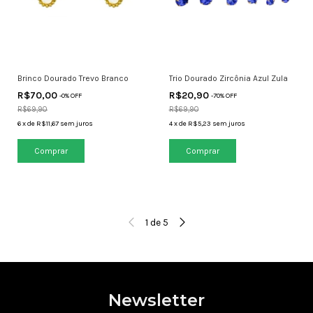
Brinco Dourado Trevo Branco
Trio Dourado Zircônia Azul Zula
R$70,00
R$20,90
-
0
% OFF
-
70
% OFF
R$69,90
R$69,90
6
x
de
R$11,67
sem juros
4
x
de
R$5,23
sem juros
1
de
5
Newsletter