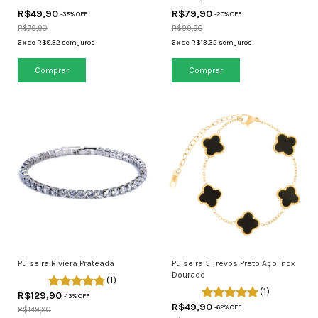
R$49,90
R$79,90
-
38
% OFF
-
20
% OFF
R$79,90
R$99,90
6
x
de
R$8,32
sem juros
6
x
de
R$13,32
sem juros
Pulseira RIviera Prateada
Pulseira 5 Trevos Preto Aço Inox
Dourado
(1)
(1)
R$129,90
-
13
% OFF
R$49,90
-
62
% OFF
R$149,90