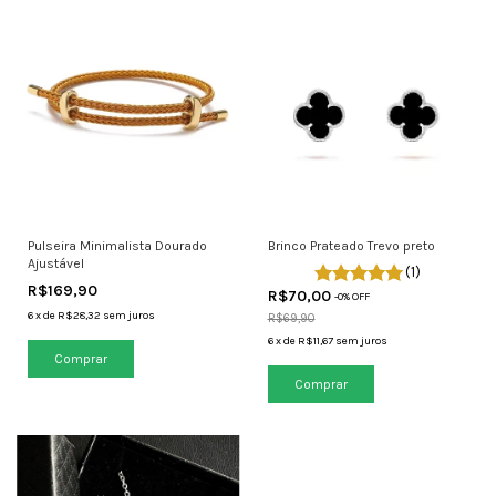
Pulseira Minimalista Dourado
Brinco Prateado Trevo preto
Ajustável
(1)
R$169,90
R$70,00
-
0
% OFF
6
x
de
R$28,32
sem juros
R$69,90
6
x
de
R$11,67
sem juros