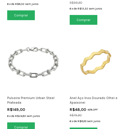
R$99,90
6
x
de
R$8,32
sem juros
6
x
de
R$13,32
sem juros
Pulseira Premium Urban Steel
Anel Aço Inox Dourado Olhei e
Prateada
Apaixonei
R$149,00
R$48,00
-
40
% OFF
R$79,90
6
x
de
R$24,83
sem juros
6
x
de
R$8,00
sem juros