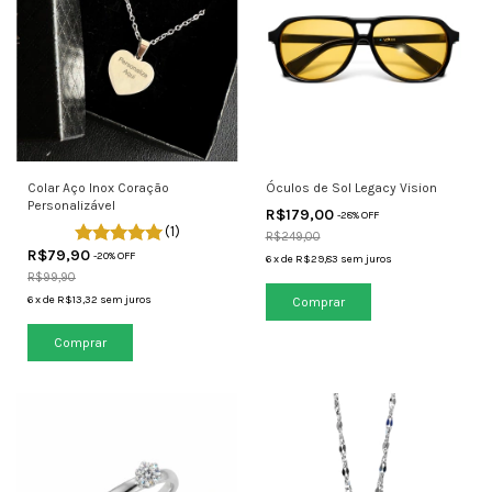
Colar Aço Inox Coração
Óculos de Sol Legacy Vision
Personalizável
R$179,00
-
28
% OFF
(1)
R$249,00
R$79,90
-
20
% OFF
6
x
de
R$29,83
sem juros
R$99,90
6
x
de
R$13,32
sem juros