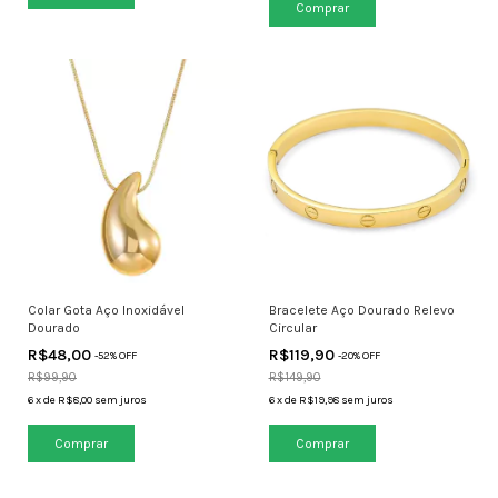
Colar Gota Aço Inoxidável
Bracelete Aço Dourado Relevo
Dourado
Circular
R$48,00
R$119,90
-
52
% OFF
-
20
% OFF
R$99,90
R$149,90
6
x
de
R$8,00
sem juros
6
x
de
R$19,98
sem juros