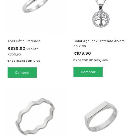
Anel Cátia Prateado
Colar Aço Inox Prateado Árvore
da Vida
R$39,90
-
33
% OFF
R$79,90
R$59,90
6
x
de
R$13,32
sem juros
6
x
de
R$6,65
sem juros
Comprar