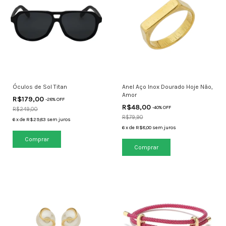
Óculos de Sol Titan
Anel Aço Inox Dourado Hoje Não,
Amor
R$179,00
-
28
% OFF
R$48,00
-
40
% OFF
R$249,00
R$79,90
6
x
de
R$29,83
sem juros
6
x
de
R$8,00
sem juros
Comprar