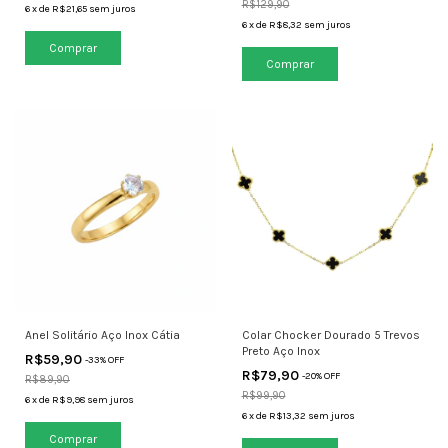
R$129,90
6
x
de
R$21,65
sem juros
6
x
de
R$8,32
sem juros
Comprar
Anel Solitário Aço Inox Cátia
Colar Chocker Dourado 5 Trevos
Preto Aço Inox
R$59,90
-
33
% OFF
R$79,90
-
20
% OFF
R$89,90
R$99,90
6
x
de
R$9,98
sem juros
6
x
de
R$13,32
sem juros
Comprar