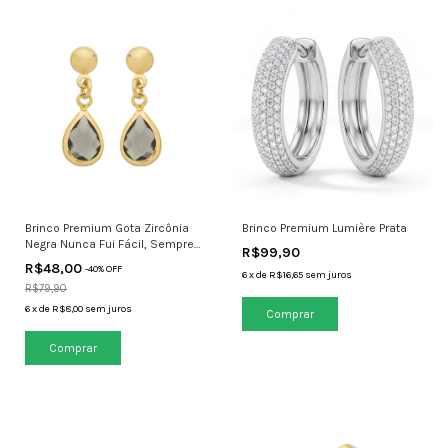
Brinco Premium Gota Zircônia
Brinco Premium Lumière Prata
Negra Nunca Fui Fácil, Sempre
R$99,90
Fui Única
R$48,00
-
40
% OFF
6
x
de
R$16,65
sem juros
R$79,90
6
x
de
R$8,00
sem juros