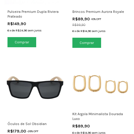
Pulseira Premium Dupla Riviera
Brincos Premium Aurora Royale
Prateado
R$89,90
-
10
% OFF
R$149,90
R$99,90
6
x
de
R$24,98
sem juros
6
x
de
R$14,98
sem juros
Kit Argola Minimalista Dourada
Luxo
Óculos de Sol Obsidian
R$89,90
R$179,00
-
28
% OFF
6
x
de
R$14,98
sem juros