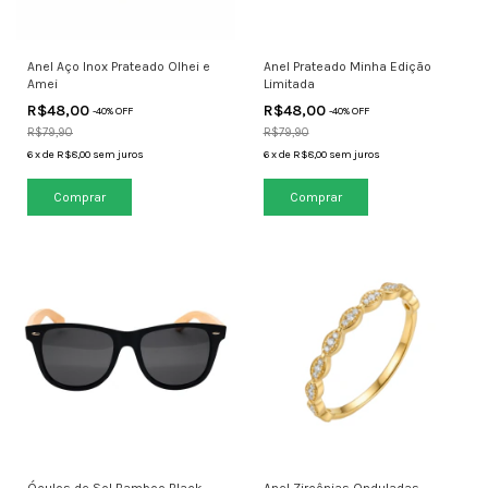
Anel Aço Inox Prateado Olhei e
Anel Prateado Minha Edição
Amei
Limitada
R$48,00
R$48,00
-
40
% OFF
-
40
% OFF
R$79,90
R$79,90
6
x
de
R$8,00
sem juros
6
x
de
R$8,00
sem juros
Comprar
Comprar