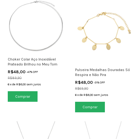
Choker Colar Aço Inoxidável
Prateado Brilhou no Meu Tom
Pulseira Medalhas Douradas Só
R$48,00
-
47
% OFF
Respira e Não Pira
R$89,90
R$48,00
-
31
% OFF
6
x
de
R$8,00
sem juros
R$69,90
6
x
de
R$8,00
sem juros