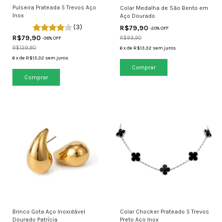
Pulseira Prateada 5 Trevos Aço
Colar Medalha de São Bento em
Inox
Aço Dourado
(3)
R$79,90
-
20
% OFF
R$79,90
R$99,90
-
38
% OFF
R$129,90
6
x
de
R$13,32
sem juros
6
x
de
R$13,32
sem juros
Brinco Gota Aço Inoxidável
Colar Chocker Prateado 5 Trevos
Dourado Patrícia
Preto Aço Inox