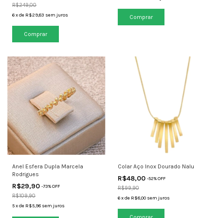
R$249,00
6
x
de
R$29,83
sem juros
Anel Esfera Dupla Marcela
Colar Aço Inox Dourado Nalu
Rodrigues
R$48,00
-
52
% OFF
R$29,90
-
73
% OFF
R$99,90
R$109,90
6
x
de
R$8,00
sem juros
5
x
de
R$5,98
sem juros