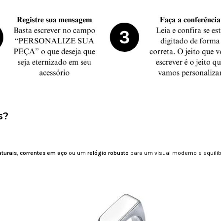
s?
aturais
,
correntes em aço
ou um
relógio robusto
para um visual moderno e equili