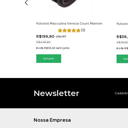
Pulseira Masculina Veneza Couro Marrom
ersonalizável
Pulsei
(1)
(4)
R$199,90
R$59
-
20
% OFF
R$249,90
R$79,9
6
x
de
R$33,32
sem juros
6
x
de
R$
Comprar
Co
Newsletter
Cadastr
Nossa Empresa