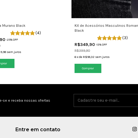
ra Murano Black
Kit de Acessórios Masculinos Roman
Black
(4)
(3)
,90
-
25
% OFF
R$349,90
-
13
% OFF
0
R$399,90
9,98
sem juros
6
x
de
R$58,32
sem juros
mprar
e-se e receba nossas ofertas
Entre em contato