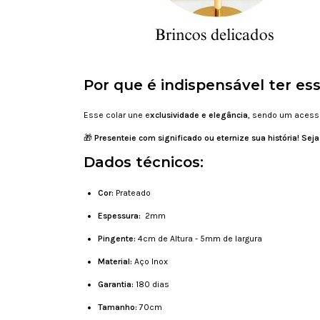
Por que é indispensável ter es
Esse colar une e
xclusividade e elegância
, sendo um acess
🎁
Presenteie com significado ou eternize sua história! Se
Dados técnicos:
Cor:
Prateado
Espessura:
2mm
Pingente:
4cm de Altura - 5mm de largura
Material:
Aço Inox
Garantia:
180 dias
Tamanho:
70cm