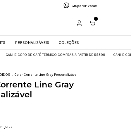
Grupo VIP Vorax
0
ITS
PERSONALIZÁVEIS
COLEÇÕES
HE COPO DE CAFÉ TÉRMICO COMPRAS A PARTIR DE R$599
GANHE COPO DE CA
NDIDOS
.
Colar Corrente Line Gray Personalizável
Corrente Line Gray
alizável
m juros