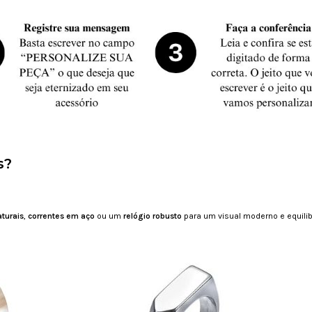
s?
aturais
,
correntes em aço
ou um
relógio robusto
para um visual moderno e equili