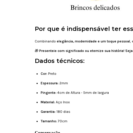
Por que é indispensável ter es
Combinando
elegância, modernidade e um toque pessoal
,
🎁
Presenteie com significado ou eternize sua história! Se
Dados técnicos:
Cor:
Preto
Espessura:
2mm
Pingente:
4cm de Altura - 5mm de largura
Material:
Aço Inox
Garantia:
180 dias
Tamanho:
70cm
Conservação