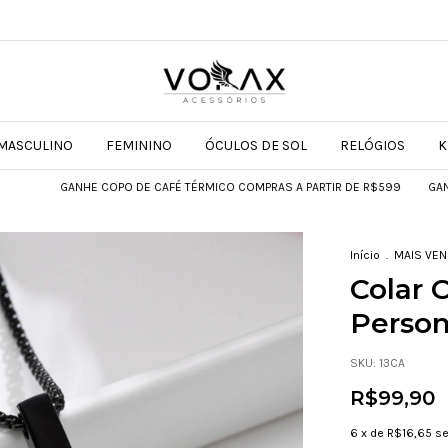
MASCULINO
FEMININO
ÓCULOS DE SOL
RELÓGIOS
K
GANHE COPO DE CAFÉ TÉRMICO COMPRAS A PARTIR DE R$599
GANHE COPO
Início
.
MAIS VE
Colar 
Person
SKU:
13CA
R$99,90
6
x de
R$16,65
se