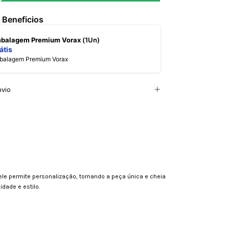
 Beneficios
mbalagem Premium Vorax
(1Un)
átis
mbalagem Premium Vorax
nvio
ele permite personalização, tornando a peça única e cheia
dade e estilo.