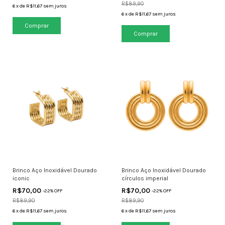
R$89,90
6
x
de
R$11,67
sem juros
6
x
de
R$11,67
sem juros
Brinco Aço Inoxidável Dourado
Brinco Aço Inoxidável Dourado
iconic
círculos imperial
R$70,00
R$70,00
-
22
% OFF
-
22
% OFF
R$89,90
R$89,90
6
x
de
R$11,67
sem juros
6
x
de
R$11,67
sem juros