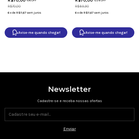
R$70,00
R$70,00
-
0
% OFF
-
22
% OFF
R$70,00
R$89,90
6
x
de
R$11,67
sem juros
6
x
de
R$11,67
sem juros
Avise-me quando chegar!
Avise-me quando chegar!
Newsletter
Cadastre-se e receba nossas ofertas