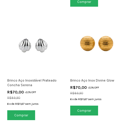
Brinco Aço Inoxidável Prateado
Brinco Aço Inox Divine Glow
Concha Serena
R$70,00
-
22
% OFF
R$70,00
-
22
% OFF
R$89,90
R$89,90
6
x
de
R$11,67
sem juros
6
x
de
R$11,67
sem juros