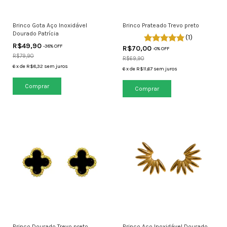
Brinco Gota Aço Inoxidável
Brinco Prateado Trevo preto
Dourado Patrícia
(1)
R$49,90
-
38
% OFF
R$70,00
-
0
% OFF
R$79,90
R$69,90
6
x
de
R$8,32
sem juros
6
x
de
R$11,67
sem juros
Brinco Dourado Trevo preto
Brinco Aço Inoxidável Dourado