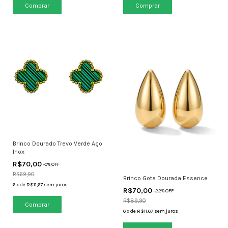
Brinco Dourado Trevo Verde Aço
Inox
R$70,00
-
0
% OFF
R$69,90
Brinco Gota Dourada Essence
6
x
de
R$11,67
sem juros
R$70,00
-
22
% OFF
R$89,90
6
x
de
R$11,67
sem juros