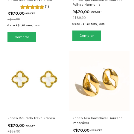
Folhas Harmonia
(1)
R$70,00
-
22
% OFF
R$70,00
-
0
% OFF
R$89,90
R$69,90
6
x
de
R$11,67
sem juros
6
x
de
R$11,67
sem juros
Brinco Dourado Trevo Branco
Brinco Aço Inoxidável Dourado
imparável
R$70,00
-
0
% OFF
R$70,00
-
22
% OFF
R$69,90