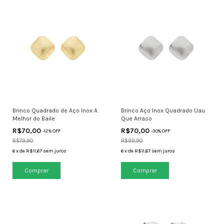
Brinco Quadrado de Aço Inox A
Brinco Aço Inox Quadrado Uau
Melhor do Baile
Que Arraso
R$70,00
R$70,00
-
12
% OFF
-
30
% OFF
R$79,90
R$99,90
6
x
de
R$11,67
sem juros
6
x
de
R$11,67
sem juros