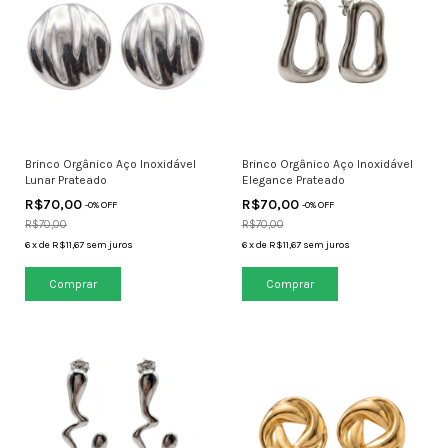
Brinco Orgânico Aço Inoxidável
Brinco Orgânico Aço Inoxidável
Lunar Prateado
Elegance Prateado
R$70,00
R$70,00
-
0
% OFF
-
0
% OFF
R$70,00
R$70,00
6
x
de
R$11,67
sem juros
6
x
de
R$11,67
sem juros