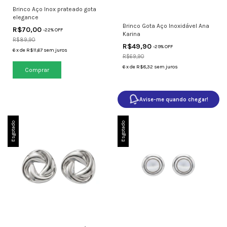
Brinco Aço Inox prateado gota
elegance
Brinco Gota Aço Inoxidável Ana
R$70,00
-
22
% OFF
Karina
R$89,90
R$49,90
-
29
% OFF
6
x
de
R$11,67
sem juros
R$69,90
6
x
de
R$8,32
sem juros
Avise-me quando chegar!
Esgotado
Esgotado