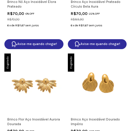
Brinco Nó Aço Inoxidável Élora
Brinco Aço Inoxidável Prateado
Prateado
Círculo Bela Aura
R$70,00
R$70,00
-
0
% OFF
-
22
% OFF
R$70,00
R$89,90
6
x
de
R$11,67
sem juros
6
x
de
R$11,67
sem juros
Avise-me quando chegar!
Avise-me quando chegar!
Esgotado
Esgotado
Brinco Flor Aço Inoxidável Aurora
Brinco Aço Inoxidável Dourado
Dourada
Império