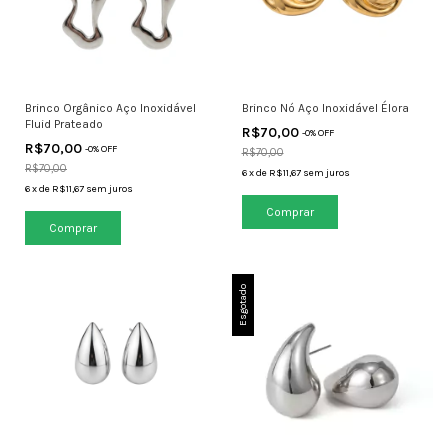
Brinco Orgânico Aço Inoxidável
Brinco Nó Aço Inoxidável Élora
Fluid Prateado
R$70,00
-
0
% OFF
R$70,00
-
0
% OFF
R$70,00
R$70,00
6
x
de
R$11,67
sem juros
6
x
de
R$11,67
sem juros
Esgotado