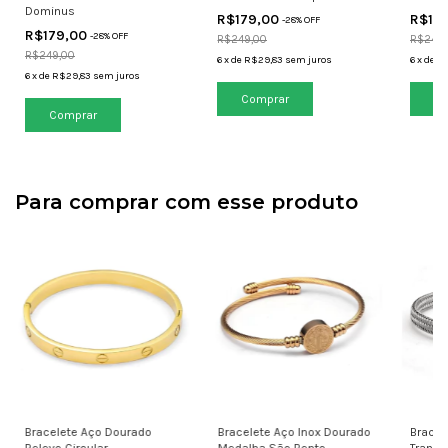
Dominus
R$179,00
R$17
-
28
% OFF
R$179,00
-
28
% OFF
R$249,00
R$249,
R$249,00
6
x
de
R$29,83
sem juros
6
x
de
R
6
x
de
R$29,83
sem juros
Para comprar com esse produto
Bracelete Aço Dourado
Bracelete Aço Inox Dourado
Bracel