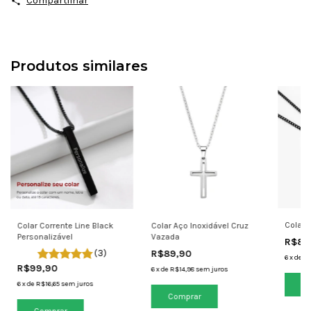
Compartilhar
Produtos similares
Colar 
Colar Corrente Line Black
Colar Aço Inoxidável Cruz
Personalizável
Vazada
R$89
(3)
R$89,90
6
x
de
R$
R$99,90
6
x
de
R$14,98
sem juros
6
x
de
R$16,65
sem juros