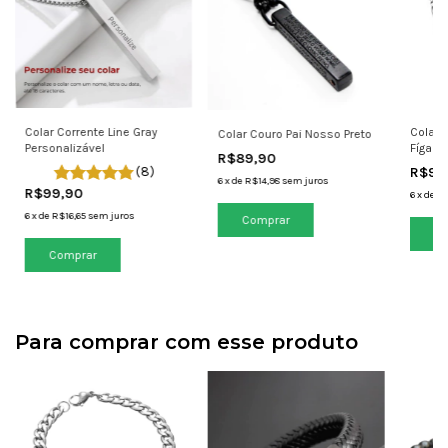
Colar Corrente Line Gray
Colar 
Colar Couro Pai Nosso Preto
Personalizável
Fígaro
R$89,90
(8)
R$99
6
x
de
R$14,98
sem juros
R$99,90
6
x
de
R$
6
x
de
R$16,65
sem juros
Co
Para comprar com esse produto