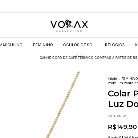
MASCULINO
FEMININO
ÓCULOS DE SOL
RELÓGIOS
K
GANHE COPO DE CAFÉ TÉRMICO COMPRAS A PARTIR DE R$599
Início
.
FEMININO
Premium Ponto de
Colar 
Luz Do
SKU:
28CP
R$149,90
6
x de
R$24,98
s