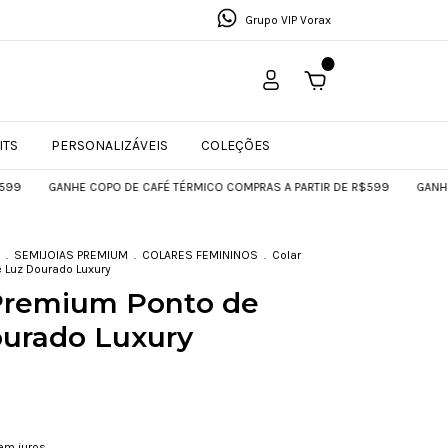
Grupo VIP Vorax
0
ITS
PERSONALIZÁVEIS
COLEÇÕES
GANHE COPO DE CAFÉ TÉRMICO COMPRAS A PARTIR DE R$599
GANHE COPO D
.
SEMIJOIAS PREMIUM
.
COLARES FEMININOS
.
Colar
 Luz Dourado Luxury
Premium Ponto de
urado Luxury
em juros