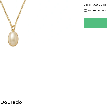
6
x de
R$8,00
se
Ver mais deta
 Dourado