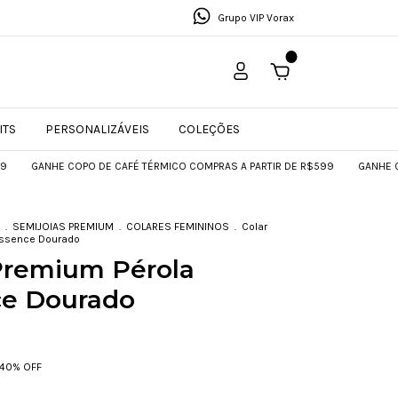
Grupo VIP Vorax
0
ITS
PERSONALIZÁVEIS
COLEÇÕES
NHE COPO DE CAFÉ TÉRMICO COMPRAS A PARTIR DE R$599
GANHE COPO DE 
.
SEMIJOIAS PREMIUM
.
COLARES FEMININOS
.
Colar
Essence Dourado
Premium Pérola
ce Dourado
40
% OFF