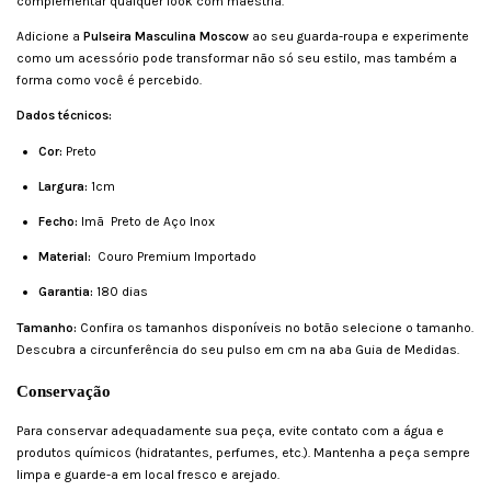
complementar qualquer look com maestria.
Adicione a
Pulseira Masculina Moscow
ao seu guarda-roupa e experimente
como um acessório pode transformar não só seu estilo, mas também a
forma como você é percebido.
Dados técnicos:
Cor:
Preto
Largura:
1cm
Fecho:
Imã Preto de Aço Inox
Material:
Couro Premium Importado
Garantia:
180 dias
Tamanho:
Confira os tamanhos disponíveis no botão selecione o tamanho.
Descubra a circunferência do seu pulso em cm na aba Guia de Medidas.
Conservação
Para conservar adequadamente sua peça, evite contato com a água e
produtos químicos (hidratantes, perfumes, etc.). Mantenha a peça sempre
limpa e guarde-a em local fresco e arejado.