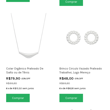
Colar Orgânico Prateado De
Brinco Circulo Vazado Prateado
Salto ou de Tênis
Trabalhei, Logo Mereço
R$79,90
R$48,00
-
20
% OFF
-
31
% OFF
R$99,90
R$69,90
6
x
de
R$13,32
sem juros
6
x
de
R$8,00
sem juros