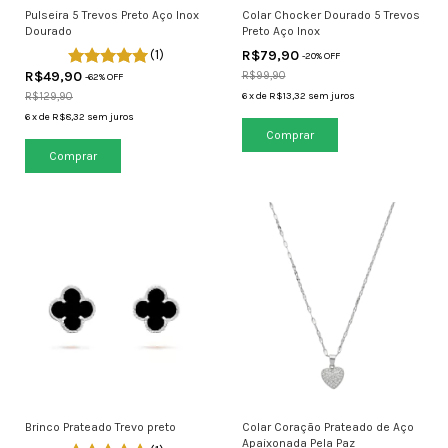
Pulseira 5 Trevos Preto Aço Inox
Colar Chocker Dourado 5 Trevos
Dourado
Preto Aço Inox
(1)
R$79,90
-
20
% OFF
R$49,90
R$99,90
-
62
% OFF
R$129,90
6
x
de
R$13,32
sem juros
6
x
de
R$8,32
sem juros
Brinco Prateado Trevo preto
Colar Coração Prateado de Aço
Apaixonada Pela Paz