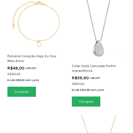
Pulseira Coração Hoje Eu Sou
Meu Amor
Colar Gota Cansada Porém
R$48,00
-
47
% OFF
maravilhosa
R$89,90
R$59,90
-
14
% OFF
6
x
de
R$8,00
sem juros
R$69,90
6
x
de
R$9,98
sem juros