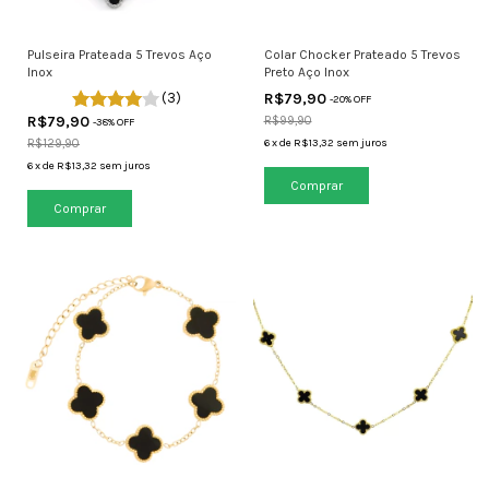
Pulseira Prateada 5 Trevos Aço
Colar Chocker Prateado 5 Trevos
Inox
Preto Aço Inox
(3)
R$79,90
-
20
% OFF
R$79,90
R$99,90
-
38
% OFF
R$129,90
6
x
de
R$13,32
sem juros
6
x
de
R$13,32
sem juros