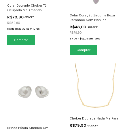
Colar Dourado Choker Tô
Ocupada Me Amando
Colar Coração Zirconia Roxa
R$79,90
-
11
% OFF
Romance Sem Planilha
R$89,90
R$48,00
-
40
% OFF
6
x
de
R$13,32
sem juros
R$79,90
6
x
de
R$8,00
sem juros
Choker Dourada Nada Me Para
R$79,90
-
20
% OFF
Brinco Pérola Simples Um