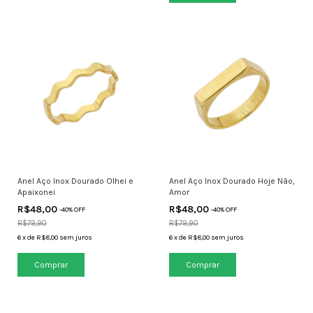
Anel Aço Inox Dourado Olhei e
Anel Aço Inox Dourado Hoje Não,
Apaixonei
Amor
R$48,00
R$48,00
-
40
% OFF
-
40
% OFF
R$79,90
R$79,90
6
x
de
R$8,00
sem juros
6
x
de
R$8,00
sem juros
Comprar
Comprar