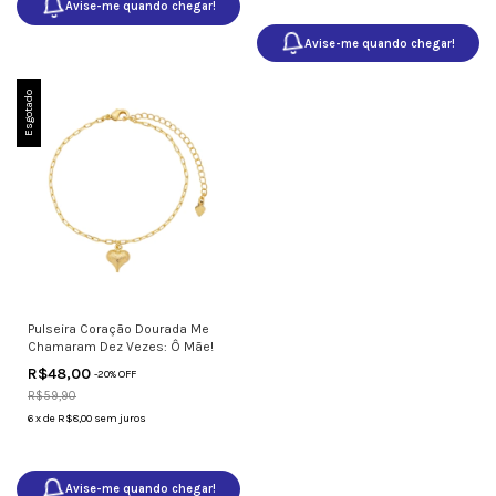
Avise-me quando chegar!
Avise-me quando chegar!
Esgotado
Pulseira Coração Dourada Me
Chamaram Dez Vezes: Ô Mãe!
R$48,00
-
20
% OFF
R$59,90
6
x
de
R$8,00
sem juros
Avise-me quando chegar!