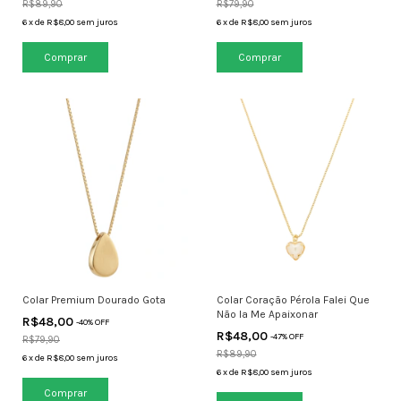
R$89,90
R$79,90
6
x
de
R$8,00
sem juros
6
x
de
R$8,00
sem juros
Colar Premium Dourado Gota
Colar Coração Pérola Falei Que
Não Ia Me Apaixonar
R$48,00
-
40
% OFF
R$48,00
-
47
% OFF
R$79,90
R$89,90
6
x
de
R$8,00
sem juros
6
x
de
R$8,00
sem juros