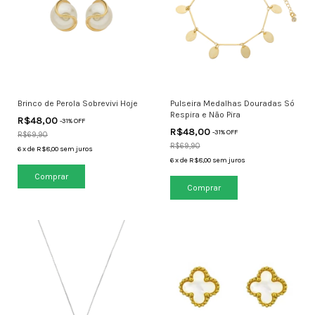
Brinco de Perola Sobrevivi Hoje
Pulseira Medalhas Douradas Só
Respira e Não Pira
R$48,00
-
31
% OFF
R$48,00
-
31
% OFF
R$69,90
R$69,90
6
x
de
R$8,00
sem juros
6
x
de
R$8,00
sem juros