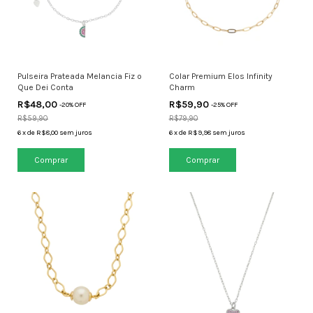
Pulseira Prateada Melancia Fiz o
Colar Premium Elos Infinity
Que Dei Conta
Charm
R$48,00
R$59,90
-
20
% OFF
-
25
% OFF
R$59,90
R$79,90
6
x
de
R$8,00
sem juros
6
x
de
R$9,98
sem juros