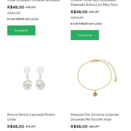
Colar Dourado Coração Blindado
Choker Colar Aço Inoxidável
Prateado Brilhou no Meu Tom
R$48,00
-
47
% OFF
R$48,00
-
47
% OFF
R$89,90
R$89,90
6
x
de
R$8,00
sem juros
6
x
de
R$8,00
sem juros
Brinco Perola Cansada Porém
Pulseira Flor Zircônia Colorida
Linda
Dourada Me Escolhi Hoje
R$48,00
R$48,00
-
47
% OFF
-
40
% OFF