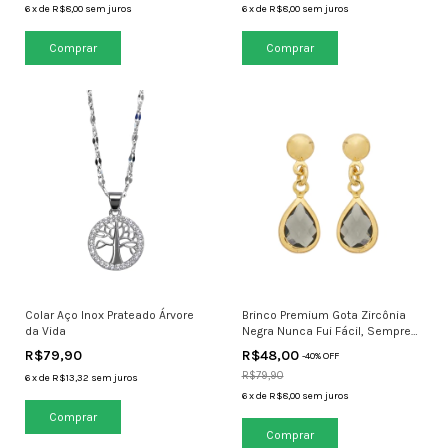
6
x
de
R$8,00
sem juros
6
x
de
R$8,00
sem juros
Comprar
Comprar
Colar Aço Inox Prateado Árvore
Brinco Premium Gota Zircônia
da Vida
Negra Nunca Fui Fácil, Sempre
Fui Única
R$79,90
R$48,00
-
40
% OFF
R$79,90
6
x
de
R$13,32
sem juros
6
x
de
R$8,00
sem juros