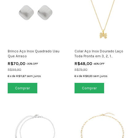
Brinco Aço Inox Quadrado Uau
Colar Aço Inox Dourado Laço
Que Arraso
Toda Pronta em 3, 2, 1...
R$70,00
R$48,00
-
30
% OFF
-
40
% OFF
R$99,90
R$79,90
6
x
de
R$11,67
sem juros
6
x
de
R$8,00
sem juros