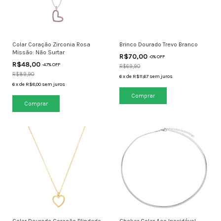
Colar Coração Zirconia Rosa
Brinco Dourado Trevo Branco
Missão: Não Surtar
R$70,00
-
0
% OFF
R$48,00
-
47
% OFF
R$69,90
R$89,90
6
x
de
R$11,67
sem juros
6
x
de
R$8,00
sem juros