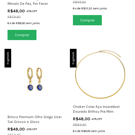
R$99,90
Minuto De Paz, Por Favor
6
x
de
R$13,32
sem juros
R$48,00
-
20
% OFF
R$59,90
6
x
de
R$8,00
sem juros
Esgotado
Esgotado
Choker Colar Aço Inoxidável
Dourado Brilhou Pra Mim
Brinco Premium Olho Grego Usei
R$48,00
-
47
% OFF
Sal Grosso e Gloss
R$89,90
R$48,00
-
20
% OFF
6
x
de
R$8,00
sem juros