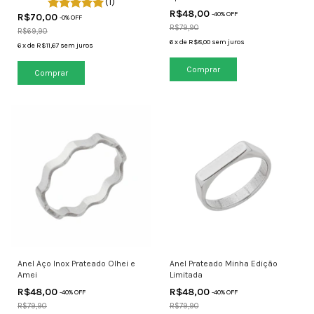
(1)
R$48,00
-
40
% OFF
R$70,00
-
0
% OFF
R$79,90
R$69,90
6
x
de
R$8,00
sem juros
6
x
de
R$11,67
sem juros
Anel Aço Inox Prateado Olhei e
Anel Prateado Minha Edição
Amei
Limitada
R$48,00
R$48,00
-
40
% OFF
-
40
% OFF
R$79,90
R$79,90