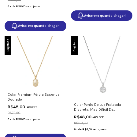
R$59,90
6
x
de
R$8,00
sem juros
Avise-me quando chegar!
Avise-me quando chegar!
Esgotado
Esgotado
Colar Premium Pérola Essence
Dourado
Colar Ponto De Luz Prateada
R$48,00
-
40
% OFF
Discreta, Mas Difícil De
R$79,90
Esquecer
R$48,00
-
47
% OFF
6
x
de
R$8,00
sem juros
R$89,90
6
x
de
R$8,00
sem juros