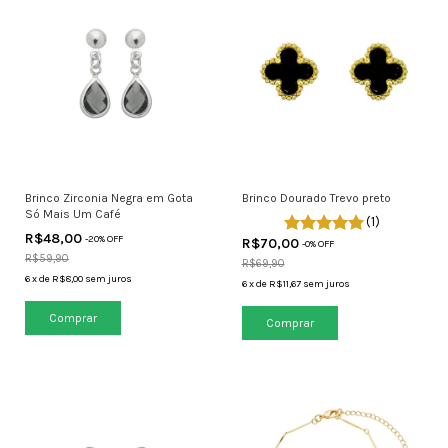
Brinco Zirconia Negra em Gota
Brinco Dourado Trevo preto
Só Mais Um Café
(1)
R$48,00
-
20
% OFF
R$70,00
-
0
% OFF
R$59,90
R$69,90
6
x
de
R$8,00
sem juros
6
x
de
R$11,67
sem juros