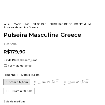
Início
.
MASCULINO
.
PULSEIRAS
.
PULSEIRAS DE COURO PREMIUM
.
Pulseira Masculina Greece
Pulseira Masculina Greece
SKU:
06LL
R$179,90
6
x de
R$29,98
sem juros
Ver mais detalhes
Tamanho:
P - 17cm a 17,5cm
P - 17cm a 17,5cm
M - 18cm a 18,5cm
G - 19cm a 19,5cm
GG - 20cm a 20,5cm
Guia de medidas