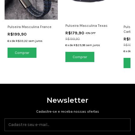
Pulseira Masculina Texas
Pulseira Masculina France
Pulsei
Carbon
R$179,90
-
10
% OFF
R$199,90
R$17
R$199,90
6
x
de
R$33,32
sem juros
R$199,
6
x
de
R$29,98
sem juros
6
x
de
R
Comprar
Comprar
Co
Newsletter
Cadastre-se e receba nossas ofertas