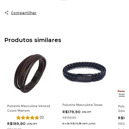
Compartilhar
Produtos similares
Pulseira Masculina Texas
Pulseira Masculina Veneza
Pulsei
Couro Marrom
Silver 
R$179,90
-
10
% OFF
(1)
R$17
R$199,90
R$199,90
6
x
de
R$29,98
sem juros
R$199,
-
20
% OFF