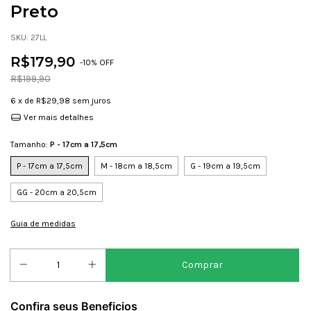
Preto
SKU:
27LL
R$179,90
-
10
% OFF
R$199,90
6
x de
R$29,98
sem juros
Ver mais detalhes
Tamanho:
P - 17cm a 17,5cm
P - 17cm a 17,5cm
M - 18cm a 18,5cm
G - 19cm a 19,5cm
GG - 20cm a 20,5cm
Guia de medidas
Confira seus Beneficios