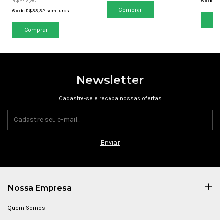
R$249,90
6
x
de
R
Comprar
6
x
de
R$33,32
sem juros
Co
Comprar
Newsletter
Cadastre-se e receba nossas ofertas
Nossa Empresa
Quem Somos