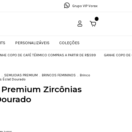
Grupo VIP Vorax
0
ITS
PERSONALIZÁVEIS
COLEÇÕES
O DE CAFÉ TÉRMICO COMPRAS A PARTIR DE R$599
GANHE COPO DE CAFÉ TÉR
.
SEMIJOIAS PREMIUM
.
BRINCOS FEMININOS
.
Brinco
s Éclat Dourado
 Premium Zircônias
Dourado
m juros