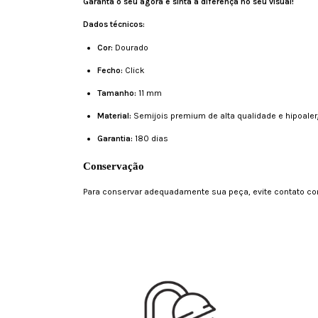
Garanta o seu agora e sinta a diferença no seu visual!
Dados técnicos:
Cor:
Dourado
Fecho:
Click
Tamanho:
11 mm
Material:
Semijois premium de alta qualidade e hipoale
Garantia:
180 dias
Conservação
Para conservar adequadamente sua peça, evite contato com