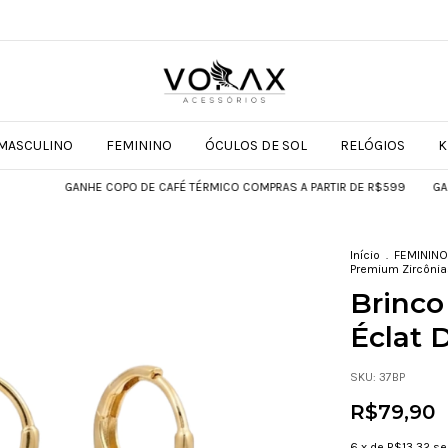
MASCULINO
FEMININO
ÓCULOS DE SOL
RELÓGIOS
K
GANHE COPO DE CAFÉ TÉRMICO COMPRAS A PARTIR DE R$599
GANHE COP
Início
.
FEMININO
Premium Zircônia
Brinco
Éclat 
SKU:
37BP
R$79,90
6
x de
R$13,32
se