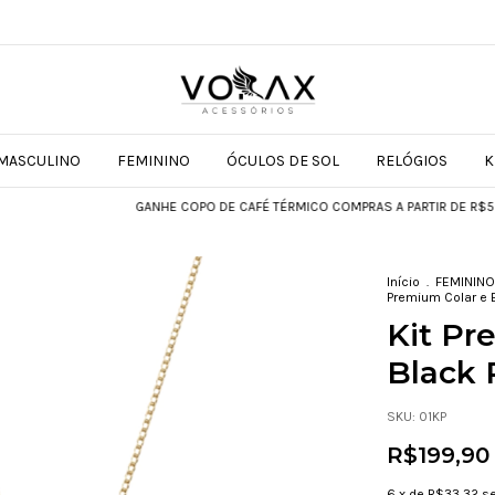
MASCULINO
FEMININO
ÓCULOS DE SOL
RELÓGIOS
K
GANHE COPO DE CAFÉ TÉRMICO COMPRAS A PARTIR DE R$599
Início
.
FEMININO
Premium Colar e 
Kit Pr
Black 
SKU:
01KP
R$199,90
6
x de
R$33,32
s