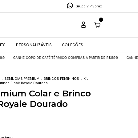
Grupo VIP Vorax
0
ITS
PERSONALIZÁVEIS
COLEÇÕES
GANHE COPO DE CAFÉ TÉRMICO COMPRAS A PARTIR DE R$599
GANHE COPO D
.
SEMIJOIAS PREMIUM
.
BRINCOS FEMININOS
.
Kit
Brinco Black Royale Dourado
emium Colar e Brinco
Royale Dourado
em juros