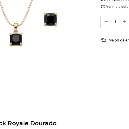
Ver mais deta
Meios de e
ack Royale Dourado