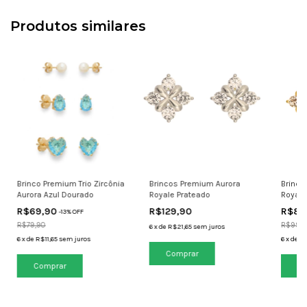
Produtos similares
Brinco Premium Trio Zircônia
Brincos Premium Aurora
Brinco
Aurora Azul Dourado
Royale Prateado
Royale
R$69,90
R$129,90
R$89
-
13
% OFF
R$79,90
R$99,9
6
x
de
R$21,65
sem juros
6
x
de
R$11,65
sem juros
6
x
de
R$