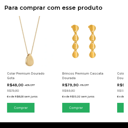
Para comprar com esse produto
Colar Premium Dourado
Brincos Premium Cascata
Colar 
Gota
Dourada
Doura
R$48,00
R$79,90
R$99
-
40
% OFF
-
11
% OFF
R$79,90
R$89,90
R$119,
6
x
de
R$8,00
sem juros
6
x
de
R$13,32
sem juros
6
x
de
R$