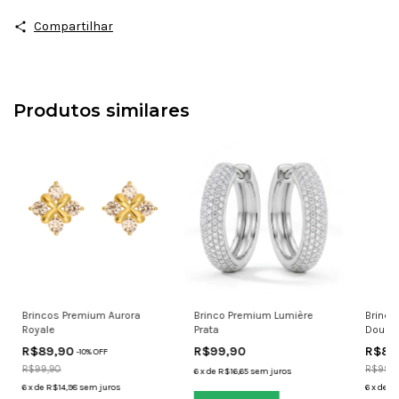
Compartilhar
Produtos similares
Brincos Premium Aurora
Brinco Premium Lumière
Brinco
Royale
Prata
Doura
R$89,90
R$99,90
R$89
-
10
% OFF
R$99,90
R$99,9
6
x
de
R$16,65
sem juros
6
x
de
R$14,98
sem juros
6
x
de
R$