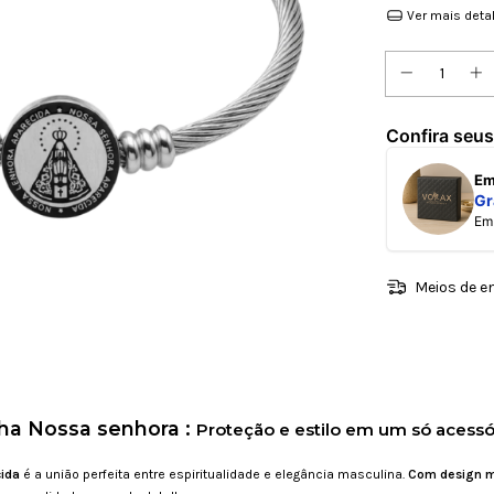
Ver mais deta
Confira seus
E
Gr
E
Meios de e
ha Nossa senhora :
Proteção e estilo em um só acessó
cida
é a união perfeita entre espiritualidade e elegância masculina.
Com design mo