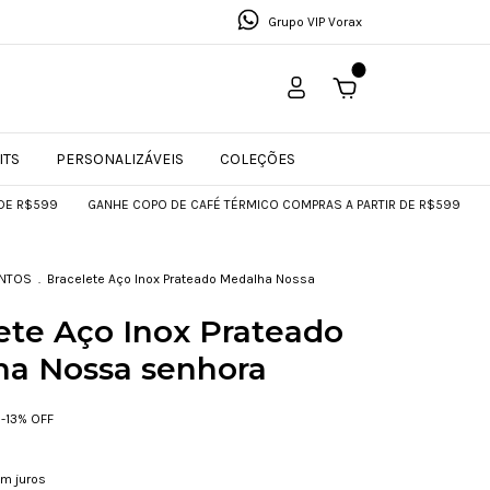
Grupo VIP Vorax
0
ITS
PERSONALIZÁVEIS
COLEÇÕES
99
GANHE COPO DE CAFÉ TÉRMICO COMPRAS A PARTIR DE R$599
GANHE C
NTOS
.
Bracelete Aço Inox Prateado Medalha Nossa
ete Aço Inox Prateado
a Nossa senhora
-
13
% OFF
m juros