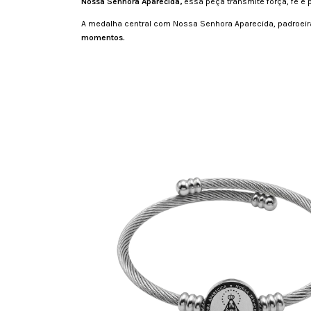
Nossa Senhora Aparecida,
essa peça transmite força, fé e 
A medalha central com Nossa Senhora Aparecida, padroeira
momentos.