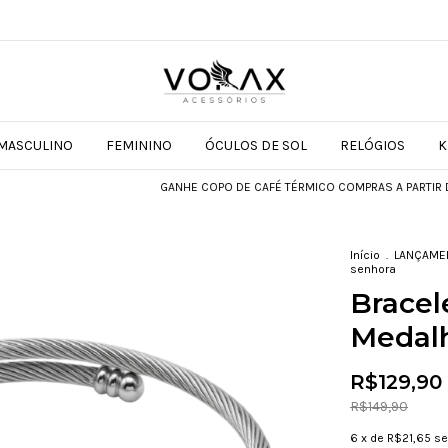
MASCULINO
FEMININO
ÓCULOS DE SOL
RELÓGIOS
K
GANHE COPO DE CAFÉ TÉRMICO COMPRAS A PARTIR DE R$5
Início
.
LANÇAME
senhora
Bracel
Medalh
R$129,90
R$149,90
6
x de
R$21,65
se