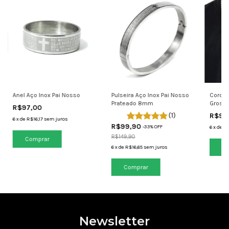
Anel Aço Inox Pai Nosso
Pulseira Aço Inox Pai Nosso
Cordão
Prateado 8mm
Grosso
R$97,00
Pratea
(1)
R$99
6
x
de
R$16,17
sem juros
R$99,90
-
33
% OFF
6
x
de
R$
R$149,90
Comprar
6
x
de
R$16,65
sem juros
Newsletter