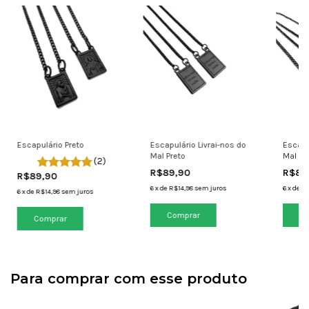
Escapulário Preto
Escapulário Livrai-nos do
Escapu
Mal Preto
Mal Gr
(2)
R$89,90
R$89
R$89,90
6
x
de
R$14,98
sem juros
6
x
de
R$
6
x
de
R$14,98
sem juros
Para comprar com esse produto