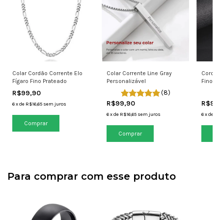
Colar Cordão Corrente Elo
Colar Corrente Line Gray
Cordão
Fígaro Fino Prateado
Personalizável
Fino A
R$99,90
(8)
R$99,90
R$99
6
x
de
R$16,65
sem juros
6
x
de
R$16,65
sem juros
6
x
de
R$
Comprar
Co
Para comprar com esse produto