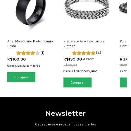
Anel Masculino Preto Titânio
Bracelete Aço Inox Luxury
Pulsei
8mm
Vintage
Hemat
(1)
(4)
R$109,90
R$139,90
R$79
-
22
% OFF
R$179,90
R$99,9
6
x
de
R$18,32
sem juros
6
x
de
R$23,32
sem juros
6
x
de
R$
Comprar
Co
Newsletter
Cadastre-se e receba nossas ofertas