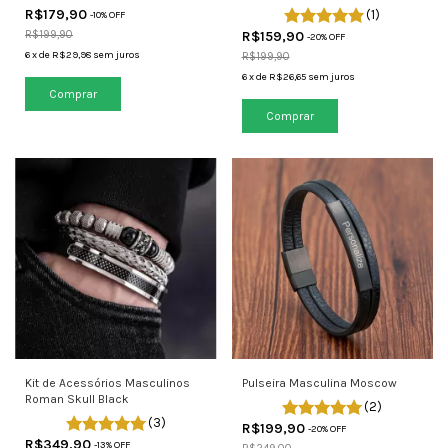
R$179,90
(1)
-
10
% OFF
R$199,90
R$159,90
-
20
% OFF
6
x
de
R$29,98
sem juros
R$199,90
6
x
de
R$26,65
sem juros
Comprar
Comprar
Kit de Acessórios Masculinos
Pulseira Masculina Moscow
Roman Skull Black
(2)
(3)
R$199,90
-
20
% OFF
R$349,90
-
13
% OFF