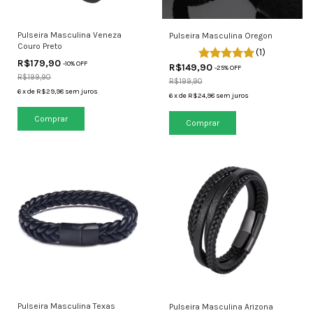
Pulseira Masculina Veneza
Pulseira Masculina Oregon
Couro Preto
(1)
R$179,90
-
10
% OFF
R$149,90
-
25
% OFF
R$199,90
R$199,90
6
x
de
R$29,98
sem juros
6
x
de
R$24,98
sem juros
Comprar
Comprar
Pulseira Masculina Texas
Pulseira Masculina Arizona