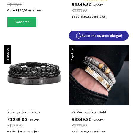
R$349,90
R$199,90
-
13
% OFF
6
x
de
R$29,98
sem juros
R$399,90
6
x
de
R$58,32
sem juros
Comprar
Avise-me quando chegar!
Esgotado
Esgotado
Kit Royal Skull Black
Kit Roman Skull Gold
R$349,90
R$349,90
-
13
% OFF
-
13
% OFF
R$399,90
R$399,90
6
x
de
R$58,32
sem juros
6
x
de
R$58,32
sem juros