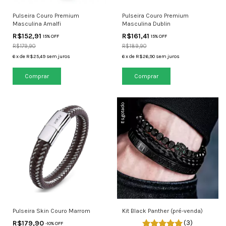
Pulseira Couro Premium
Pulseira Couro Premium
Masculina Amalfi
Masculina Dublin
R$152,91
R$161,41
15% OFF
15% OFF
R$179,90
R$189,90
6
x
de
R$25,49
sem juros
6
x
de
R$26,90
sem juros
Comprar
Comprar
Esgotado
Pulseira Skin Couro Marrom
Kit Black Panther (pré-venda)
R$179,90
(3)
-
10
% OFF