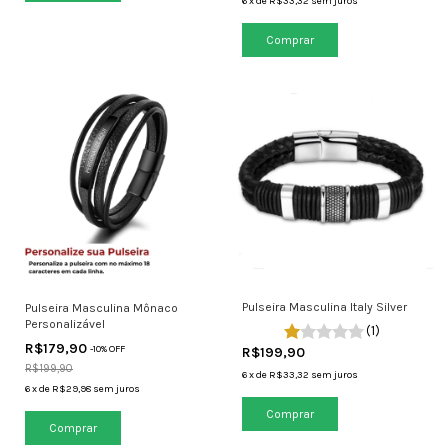
6
x
de
R$33,32
sem juros
Comprar
Pulseira Masculina Italy Silver
Pulseira Masculina Mônaco
Personalizável
(1)
R$179,90
-
10
% OFF
R$199,90
R$199,90
6
x
de
R$33,32
sem juros
6
x
de
R$29,98
sem juros
Comprar
Comprar