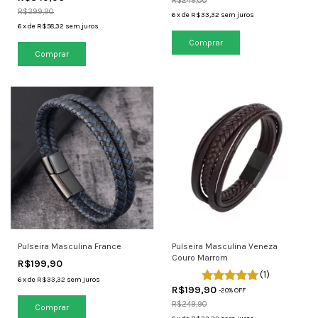
R$249,00
R$399,90
6
x
de
R$33,32
sem juros
6
x
de
R$58,32
sem juros
Comprar
Pulseira Masculina France
Pulseira Masculina Veneza
Couro Marrom
R$199,90
(1)
6
x
de
R$33,32
sem juros
R$199,90
-
20
% OFF
R$249,90
Comprar