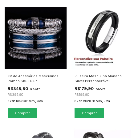
Kit de Acessórios Masculinos
Pulseira Masculina Mônaco
Roman Skull Blue
Silver Personalizável
R$349,90
R$179,90
-
13
% OFF
-
10
% OFF
R$399,90
R$199,90
6
x
de
R$58,32
sem juros
6
x
de
R$29,98
sem juros
Comprar