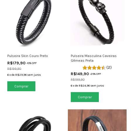
Pulseira Skin Couro Preto
Pulseira Masculina Caveiras
Gêmeas Preta
R$179,90
-
10
% OFF
(2)
R$199,90
R$149,90
-
25
% OFF
6
x
de
R$29,98
sem juros
R$199,90
6
x
de
R$24,98
sem juros
Comprar
Comprar