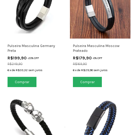
Pulseira Masculina Germany
Pulseira Masculina Moscow
Preta
Prateado
R$199,90
R$179,90
-
20
% OFF
-
0
% OFF
R$249,90
R$169,90
6
x
de
R$33,32
sem juros
6
x
de
R$29,98
sem juros
Comprar
Comprar