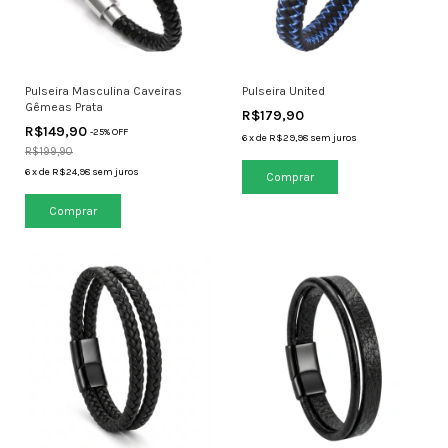
Pulseira Masculina Caveiras
Pulseira United
Gêmeas Prata
R$179,90
R$149,90
-
25
% OFF
6
x
de
R$29,98
sem juros
R$199,90
6
x
de
R$24,98
sem juros
Comprar
Comprar