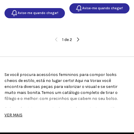
Avise-me quando chegar!
Avise-me quando chegar!
1
de
2
Se você procura acessórios femininos para compor looks
cheios de estilo, está no lugar certo! Aqui na Vorax você
encontra diversas peças para valorizar o visual e se sentir
muito mais bonita. Temos um catálogo completo de tirar o
fôlego e o melhor: com precinhos que cabem no seu bolso.
Colares femininos que agradam a todos os gostos e estilos
VER MAIS
Confira nesta seção colares femininos de diversos modelos,
materiais e malhas. São chokers, correntes elo Cartier, em aço
inox dourado, azul, prateados, com miçangas, pérolas e muito