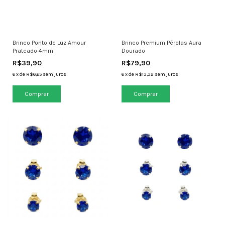
Brinco Ponto de Luz Amour
Brinco Premium Pérolas Aura
Prateado 4mm
Dourado
R$39,90
R$79,90
6
x
de
R$6,65
sem juros
6
x
de
R$13,32
sem juros