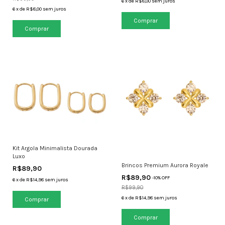
6
x
de
R$8,00
sem juros
6
x
de
R$8,00
sem juros
Kit Argola Minimalista Dourada
Luxo
Brincos Premium Aurora Royale
R$89,90
R$89,90
-
10
% OFF
6
x
de
R$14,98
sem juros
R$99,90
6
x
de
R$14,98
sem juros