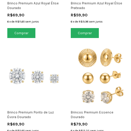
Brinco Premium Azul Royal Élise
Brinco Premium Azul Royal Élise
Dourado
Prateado
R$69,90
R$59,90
6
x
de
R$11,65
sem juros
6
x
de
R$9,98
sem juros
Brinco Premium Ponto de Luz
Brincos Premium Essence
Évora Dourado
Dourado
R$69,90
R$79,90
6
x
de
R$11,65
sem juros
6
x
de
R$13,32
sem juros