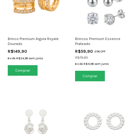
Brinco Premium Argola Royale
Brincos Premium Essence
Dourado
Prateado
R$149,90
R$59,90
-
25
% OFF
R$79,90
6
x
de
R$24,98
sem juros
6
x
de
R$9,98
sem juros