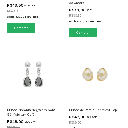
do Amaral
R$49,90
-
29
% OFF
R$79,90
-
20
% OFF
R$69,90
R$99,90
6
x
de
R$8,32
sem juros
6
x
de
R$13,32
sem juros
Brinco Zirconia Negra em Gota
Brinco de Perola Sobrevivi Hoje
Só Mais Um Café
R$48,00
-
31
% OFF
R$48,00
-
20
% OFF
R$69,90
R$59,90