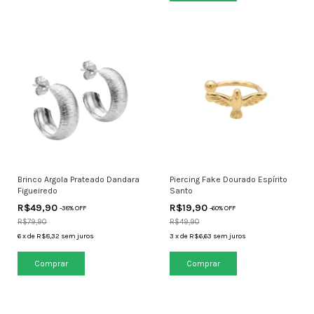
Brinco Argola Prateado Dandara
Piercing Fake Dourado Espírito
Figueiredo
Santo
R$49,90
R$19,90
-
38
% OFF
-
60
% OFF
R$79,90
R$49,90
6
x
de
R$8,32
sem juros
3
x
de
R$6,63
sem juros