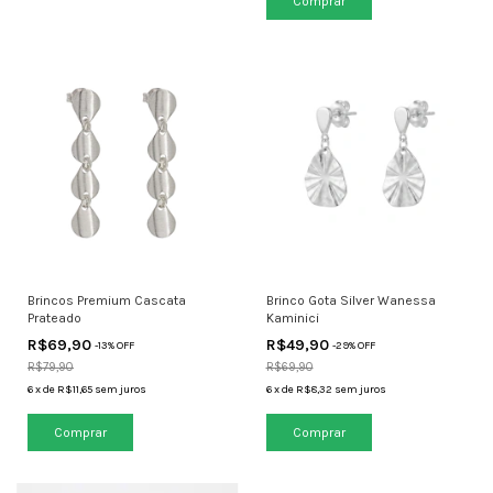
Brincos Premium Cascata
Brinco Gota Silver Wanessa
Prateado
Kaminici
R$69,90
R$49,90
-
13
% OFF
-
29
% OFF
R$79,90
R$69,90
6
x
de
R$11,65
sem juros
6
x
de
R$8,32
sem juros