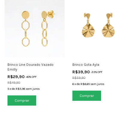
Brinco Line Dourado Vazado
Brinco Gota Ayla
Emilly
R$39,90
-
33
% OFF
R$29,90
-
40
% OFF
R$59,90
R$49,90
6
x
de
R$6,65
sem juros
5
x
de
R$5,98
sem juros