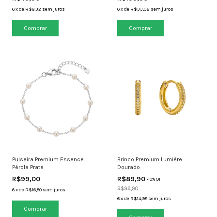
6
x
de
R$8,32
sem juros
6
x
de
R$33,32
sem juros
Pulseira Premium Essence
Brinco Premium Lumière
Pérola Prata
Dourado
R$99,00
R$89,90
-
10
% OFF
R$99,90
6
x
de
R$16,50
sem juros
6
x
de
R$14,98
sem juros