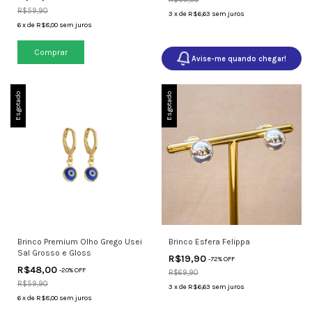
R$59,90
3
x
de
R$6,63
sem juros
6
x
de
R$8,00
sem juros
Avise-me quando chegar!
Esgotado
Esgotado
Brinco Premium Olho Grego Usei
Brinco Esfera Felippa
Sal Grosso e Gloss
R$19,90
-
72
% OFF
R$48,00
-
20
% OFF
R$69,90
R$59,90
3
x
de
R$6,63
sem juros
6
x
de
R$8,00
sem juros