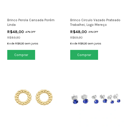
Brinco Perola Cansada Porém
Brinco Circulo Vazado Prateado
Linda
Trabalhei, Logo Mereço
R$48,00
R$48,00
-
47
% OFF
-
31
% OFF
R$89,90
R$69,90
6
x
de
R$8,00
sem juros
6
x
de
R$8,00
sem juros