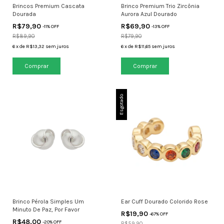
Brincos Premium Cascata
Brinco Premium Trio Zircônia
Dourada
Aurora Azul Dourado
R$79,90
R$69,90
-
11
% OFF
-
13
% OFF
R$89,90
R$79,90
6
x
de
R$13,32
sem juros
6
x
de
R$11,65
sem juros
Esgotado
Brinco Pérola Simples Um
Ear Cuff Dourado Colorido Rose
Minuto De Paz, Por Favor
R$19,90
-
67
% OFF
R$48,00
-
20
% OFF
R$59,90