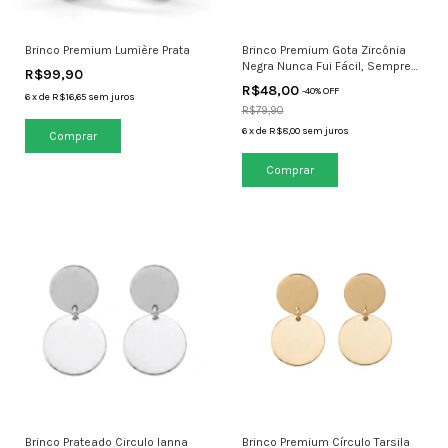
Brinco Premium Lumière Prata
Brinco Premium Gota Zircônia
Negra Nunca Fui Fácil, Sempre
R$99,90
Fui Única
R$48,00
-
40
% OFF
6
x
de
R$16,65
sem juros
R$79,90
6
x
de
R$8,00
sem juros
Brinco Prateado Circulo Ianna
Brinco Premium Círculo Tarsila