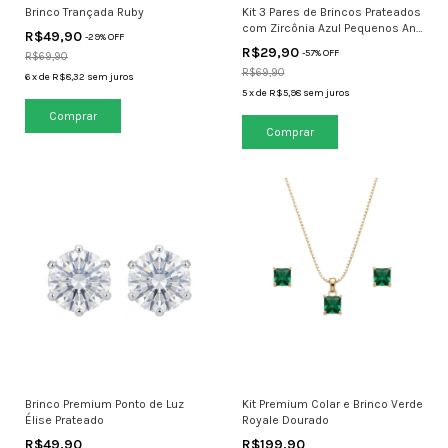
Brinco Trançada Ruby
Kit 3 Pares de Brincos Prateados
com Zircônia Azul Pequenos Ana
R$49,90
-
29
% OFF
Paula
R$29,90
-
57
% OFF
R$69,90
R$69,90
6
x
de
R$8,32
sem juros
5
x
de
R$5,98
sem juros
Brinco Premium Ponto de Luz
Kit Premium Colar e Brinco Verde
Élise Prateado
Royale Dourado
R$49,90
R$199,90