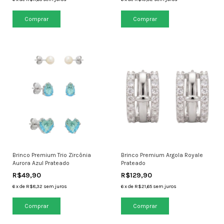
Brinco Premium Trio Zircônia
Brinco Premium Argola Royale
Aurora Azul Prateado
Prateado
R$49,90
R$129,90
6
x
de
R$8,32
sem juros
6
x
de
R$21,65
sem juros