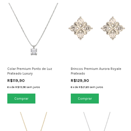
Colar Premium Ponto de Luz
Brincos Premium Aurora Royale
Prateado Luxury
Prateado
R$119,90
R$129,90
6
x
de
R$19,98
sem juros
6
x
de
R$21,65
sem juros