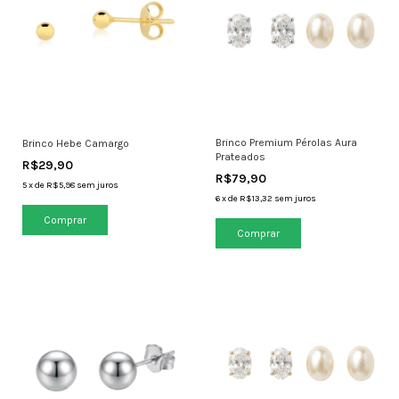
Brinco Premium Pérolas Aura
Brinco Hebe Camargo
Prateados
R$29,90
R$79,90
5
x
de
R$5,98
sem juros
6
x
de
R$13,32
sem juros