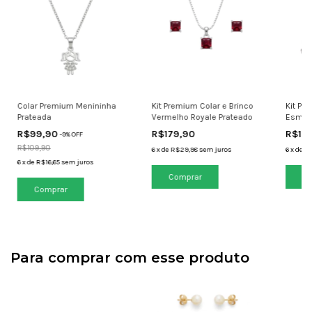
Colar Premium Menininha
Kit Premium Colar e Brinco
Kit Pr
Prateada
Vermelho Royale Prateado
Esmera
R$99,90
R$179,90
R$17
-
9
% OFF
R$109,90
6
x
de
R$29,98
sem juros
6
x
de
R$
6
x
de
R$16,65
sem juros
Para comprar com esse produto