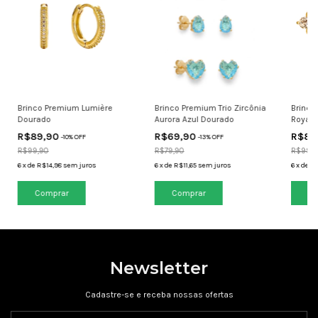
Brinco Premium Lumière
Brinco Premium Trio Zircônia
Brinco
Dourado
Aurora Azul Dourado
Royale
R$89,90
R$69,90
R$89
-
10
% OFF
-
13
% OFF
R$99,90
R$79,90
R$99,9
6
x
de
R$14,98
sem juros
6
x
de
R$11,65
sem juros
6
x
de
R$
Newsletter
Cadastre-se e receba nossas ofertas