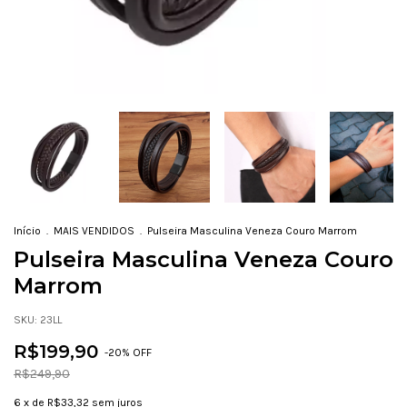
Início
.
MAIS VENDIDOS
.
Pulseira Masculina Veneza Couro Marrom
Pulseira Masculina Veneza Couro
Marrom
SKU:
23LL
R$199,90
-
20
% OFF
R$249,90
6
x de
R$33,32
sem juros