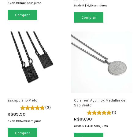
6
x
de
R$16,65
sem juros
6
x
de
R$16,50
sem juros
Escapulário Preto
Colar em Aço Inox Medalha de
São Bento
(2)
(1)
R$89,90
R$89,90
6
x
de
R$14,98
sem juros
6
x
de
R$14,98
sem juros