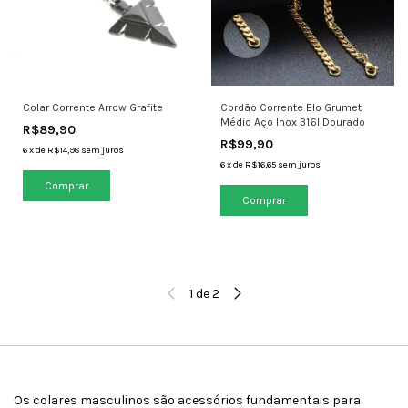
Colar Corrente Arrow Grafite
Cordão Corrente Elo Grumet
Médio Aço Inox 316l Dourado
R$89,90
R$99,90
6
x
de
R$14,98
sem juros
6
x
de
R$16,65
sem juros
1
de
2
Os colares masculinos são acessórios fundamentais para