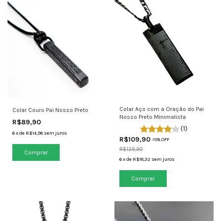
Colar Aço com a Oração do Pai
Colar Couro Pai Nosso Preto
Nosso Preto Minimalista
R$89,90
(1)
6
x
de
R$14,98
sem juros
R$109,90
-
15
% OFF
R$129,90
6
x
de
R$18,32
sem juros