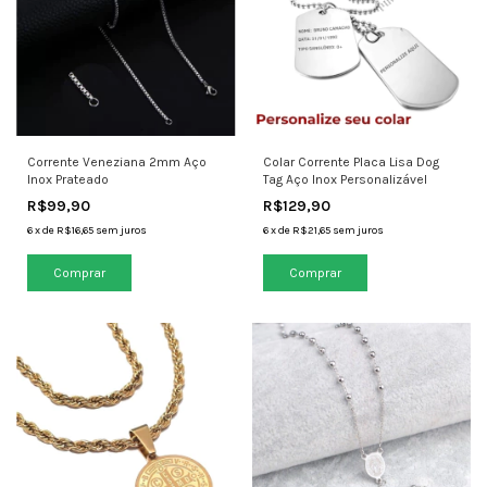
Corrente Veneziana 2mm Aço
Colar Corrente Placa Lisa Dog
Inox Prateado
Tag Aço Inox Personalizável
R$99,90
R$129,90
6
x
de
R$16,65
sem juros
6
x
de
R$21,65
sem juros