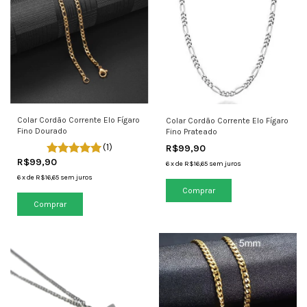
Colar Cordão Corrente Elo Fígaro
Colar Cordão Corrente Elo Fígaro
Fino Dourado
Fino Prateado
(1)
R$99,90
R$99,90
6
x
de
R$16,65
sem juros
6
x
de
R$16,65
sem juros
Comprar
Comprar