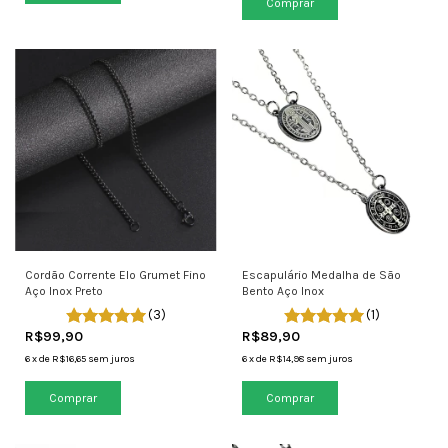
Cordão Corrente Elo Grumet Fino
Escapulário Medalha de São
Aço Inox Preto
Bento Aço Inox
(3)
(1)
R$99,90
R$89,90
6
x
de
R$16,65
sem juros
6
x
de
R$14,98
sem juros
Comprar