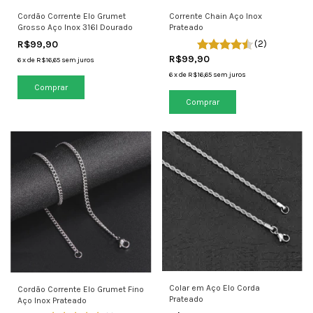
Cordão Corrente Elo Grumet
Corrente Chain Aço Inox
Grosso Aço Inox 316l Dourado
Prateado
R$99,90
(2)
R$99,90
6
x
de
R$16,65
sem juros
6
x
de
R$16,65
sem juros
Comprar
Colar em Aço Elo Corda
Cordão Corrente Elo Grumet Fino
Prateado
Aço Inox Prateado