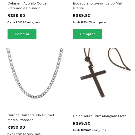
Colar em Aço Elo Corda
Escapulário Livrai-nos do Mal
Prateado e Dourado
Grafite
R$99,90
R$89,90
6
x
de
R$16,65
sem juros
6
x
de
R$14,98
sem juros
Cordão Corrente Elo Grumet
Colar Couro Cruz Alongada Preto
Médio Prateado
R$99,90
R$99,90
6
x
de
R$16,65
sem juros
6
x
de
R$16,65
sem juros