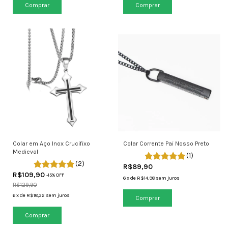
Colar em Aço Inox Crucifixo
Colar Corrente Pai Nosso Preto
Medieval
(1)
(2)
R$89,90
R$109,90
-
15
% OFF
6
x
de
R$14,98
sem juros
R$129,90
6
x
de
R$18,32
sem juros