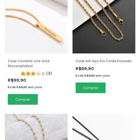
Colar Corrente Line Gold
Colar em Aço Elo Corda Dourado
Personalizável
R$99,90
(3)
6
x
de
R$16,65
sem juros
R$99,90
6
x
de
R$16,65
sem juros