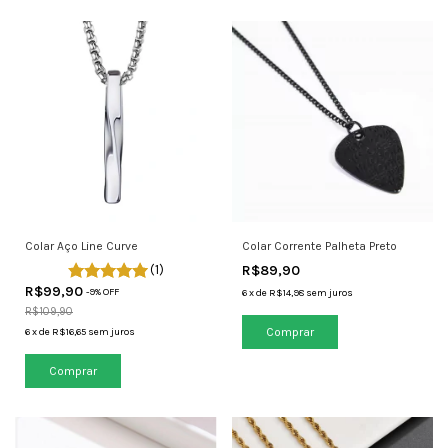
Colar Corrente Palheta Preto
Colar Aço Line Curve
R$89,90
(1)
R$99,90
-
9
% OFF
6
x
de
R$14,98
sem juros
R$109,90
6
x
de
R$16,65
sem juros