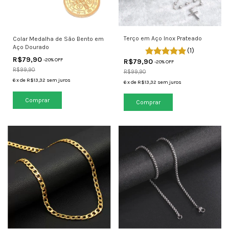
Terço em Aço Inox Prateado
Colar Medalha de São Bento em
Aço Dourado
(1)
R$79,90
-
20
% OFF
R$79,90
-
20
% OFF
R$99,90
R$99,90
6
x
de
R$13,32
sem juros
6
x
de
R$13,32
sem juros