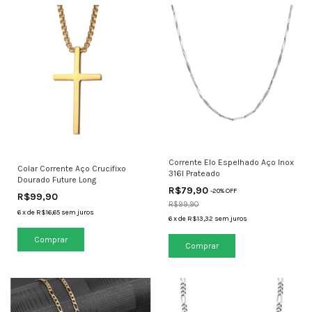
Corrente Elo Espelhado Aço Inox
Colar Corrente Aço Crucifixo
316l Prateado
Dourado Future Long
R$79,90
-
20
% OFF
R$99,90
R$99,90
6
x
de
R$16,65
sem juros
6
x
de
R$13,32
sem juros