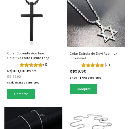
Colar Corrente Aço Inox
Colar Estrela de Davi Aço Inox
Crucifixo Preto Future Long
Inoxídavel
(1)
(2)
R$109,90
R$99,90
-
15
% OFF
R$129,90
6
x
de
R$16,65
sem juros
6
x
de
R$18,32
sem juros