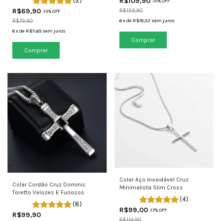
(2)
R$109,90
-
31
% OFF
R$69,90
R$159,90
-
13
% OFF
R$79,90
6
x
de
R$18,32
sem juros
6
x
de
R$11,65
sem juros
Colar Aço Inoxidável Cruz
Colar Cordão Cruz Dominic
Minimalista Slim Cross
Toretto Velozes E Furiosos
(4)
(8)
R$99,00
-
17
% OFF
R$99,90
R$119,90