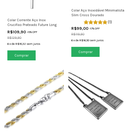
Colar Aço Inoxidável Minimalista
Slim Cross Dourado
Colar Corrente Aço Inox
(1)
Crucifixo Prateado Future Long
R$99,00
-
17
% OFF
R$109,90
-
15
% OFF
R$119,90
R$129,90
6
x
de
R$16,50
sem juros
6
x
de
R$18,32
sem juros