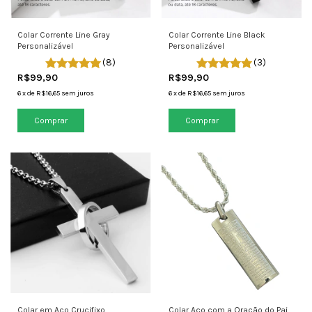
Colar Corrente Line Gray
Colar Corrente Line Black
Personalizável
Personalizável
(8)
(3)
R$99,90
R$99,90
6
x
de
R$16,65
sem juros
6
x
de
R$16,65
sem juros
Colar em Aço Crucifixo
Colar Aço com a Oração do Pai