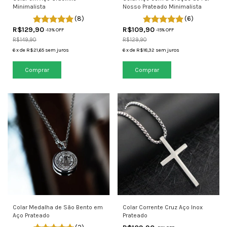
Minimalista
Nosso Prateado Minimalista
(8)
(6)
R$129,90
R$109,90
-
13
% OFF
-
15
% OFF
R$149,90
R$129,90
6
x
de
R$21,65
sem juros
6
x
de
R$18,32
sem juros
Colar Medalha de São Bento em
Colar Corrente Cruz Aço Inox
Aço Prateado
Prateado