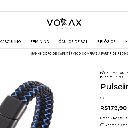
MASCULINO
FEMININO
ÓCULOS DE SOL
RELÓGIOS
K
GANHE COPO DE CAFÉ TÉRMICO COMPRAS A PARTIR DE R$599
GAN
Início
.
MASCULI
Pulseira United
Pulsei
SKU:
22LL
R$179,90
6
x de
R$29,98
s
Ver mais deta