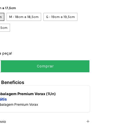
m a 17,5cm
cm
M - 18cm a 18,5cm
G - 19cm a 19,5cm
0,5cm
a peça!
 Beneficios
mbalagem Premium Vorax
(1Un)
átis
mbalagem Premium Vorax
nvio