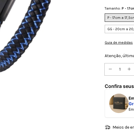
Tamanho:
P - 17c
P - 17cm a 17,5
GG - 20cm a 2
Guia de medidas
Atenção, últim
Confira seus
E
Gr
E
Meios de e