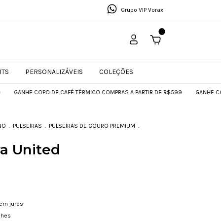
Grupo VIP Vorax
0
ITS
PERSONALIZÁVEIS
COLEÇÕES
HE COPO DE CAFÉ TÉRMICO COMPRAS A PARTIR DE R$599
GANHE COPO DE C
NO
.
PULSEIRAS
.
PULSEIRAS DE COURO PREMIUM
.
ra United
em juros
lhes