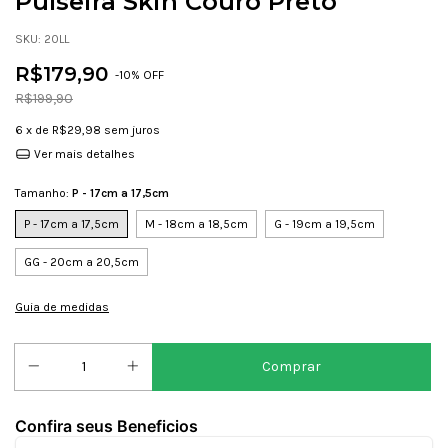
Pulseira Skin Couro Preto
SKU:
20LL
R$179,90
-
10
% OFF
R$199,90
6
x de
R$29,98
sem juros
Ver mais detalhes
Tamanho:
P - 17cm a 17,5cm
P - 17cm a 17,5cm
M - 18cm a 18,5cm
G - 19cm a 19,5cm
GG - 20cm a 20,5cm
Guia de medidas
Confira seus Beneficios