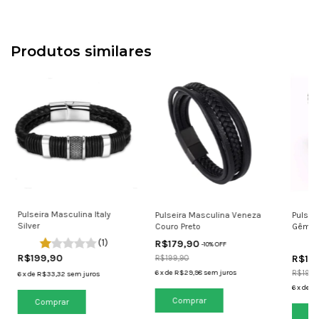
Produtos similares
Pulseira Masculina Italy
Pulseira Masculina Veneza
Pulsei
Silver
Couro Preto
Gêmea
(1)
R$179,90
-
10
% OFF
R$199,90
R$14
R$199,90
6
x
de
R$29,98
sem juros
R$199,
6
x
de
R$33,32
sem juros
6
x
de
R$
Comprar
Comprar
Co