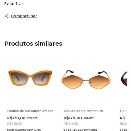
Ponte:
2 cm
Compartilhar
Produtos similares
Óculos de Sol Aurora Amber
Óculos de Sol Imperium
Óculos
R$179,00
R$179,00
R$17
-
28
% OFF
-
28
% OFF
R$249,00
R$249,00
R$249,
6
x
de
R$29,83
sem juros
6
x
de
R$29,83
sem juros
6
x
de
R$