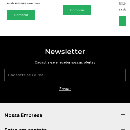
6
x
de
R$29,83
sem juros
R$249,
6
x
de
R$
Newsletter
Cadastre-se e receba nossas ofertas
Nossa Empresa