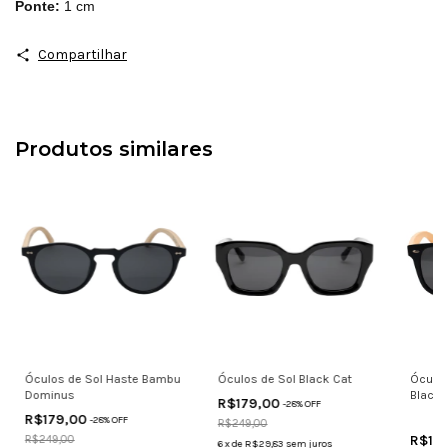
Ponte: 
1 cm
Compartilhar
Produtos similares
Óculos de Sol Haste Bambu
Óculos de Sol Black Cat
Óculos
Dominus
Black
R$179,00
-
28
% OFF
R$179,00
-
28
% OFF
R$249,00
R$17
R$249,00
6
x
de
R$29,83
sem juros