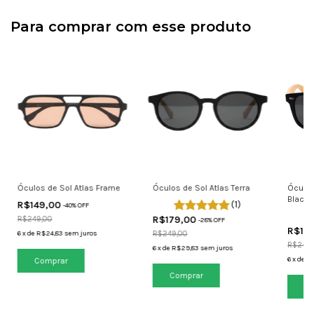
Para comprar com esse produto
Óculos de Sol Atlas Frame
Óculos de Sol Atlas Terra
Óculos
Black
R$149,00
(1)
-
40
% OFF
R$179,00
R$249,00
-
28
% OFF
R$17
6
x
de
R$24,83
sem juros
R$249,00
R$249,
6
x
de
R$29,83
sem juros
6
x
de
R$