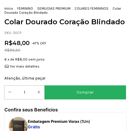
Início
.
FEMININO
.
SEMIJOIAS PREMIUM
.
COLARES FEMININOS
.
Colar
Dourado Coração Blindado
Colar Dourado Coração Blindado
SKU:
30CP
R$48,00
-
47
% OFF
R$89,90
6
x de
R$8,00
sem juros
Ver mais detalhes
Atenção, última peça!
Confira seus Beneficios
Embalagem Premium Vorax
(1Un)
Grátis