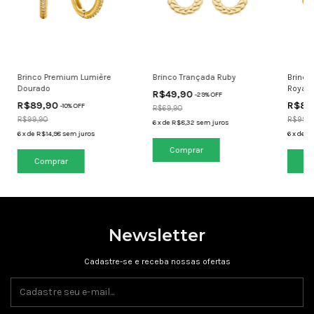
Brinco Premium Lumière
Brinco Trançada Ruby
Brinco
Dourado
Royale
R$49,90
-
29
% OFF
R$89,90
R$89
-
10
% OFF
R$69,90
R$99,90
R$99,9
6
x
de
R$8,32
sem juros
6
x
de
R$14,98
sem juros
6
x
de
R$
Newsletter
Cadastre-se e receba nossas ofertas