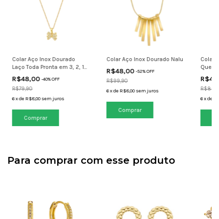
Colar Aço Inox Dourado
Colar Aço Inox Dourado Nalu
Colar 
Laço Toda Pronta em 3, 2, 1...
Que Nã
R$48,00
-
52
% OFF
R$48,00
R$48
-
40
% OFF
R$99,90
R$79,90
R$89,
6
x
de
R$8,00
sem juros
6
x
de
R$8,00
sem juros
6
x
de
R$
Para comprar com esse produto