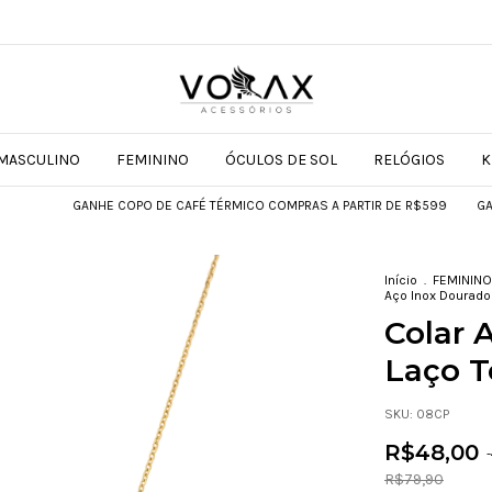
MASCULINO
FEMININO
ÓCULOS DE SOL
RELÓGIOS
K
GANHE COPO DE CAFÉ TÉRMICO COMPRAS A PARTIR DE R$599
GANHE COPO
Início
.
FEMININO
Aço Inox Dourado L
Colar 
Laço To
SKU:
08CP
R$48,00
-
R$79,90