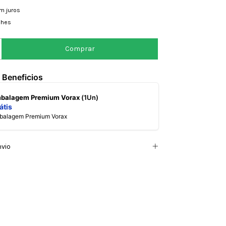
m juros
lhes
 Beneficios
mbalagem Premium Vorax
(1Un)
átis
mbalagem Premium Vorax
nvio