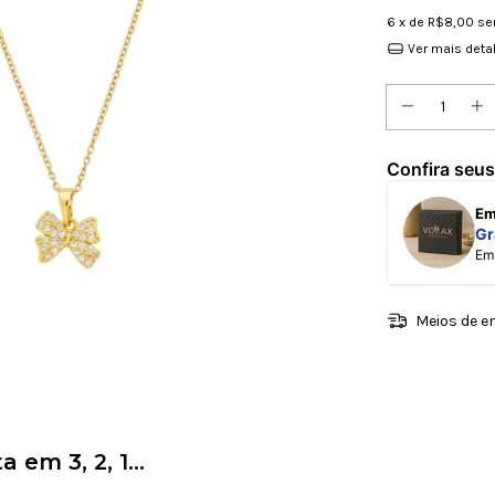
6
x de
R$8,00
se
Ver mais deta
Confira seus
E
Gr
E
Meios de e
em 3, 2, 1...