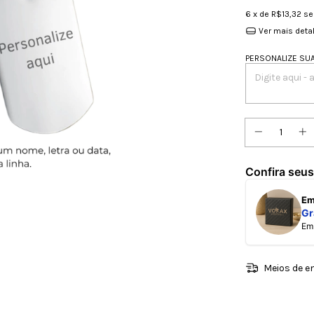
6
x de
R$13,32
se
Ver mais deta
PERSONALIZE SU
Confira seus
E
Gr
E
Meios de e