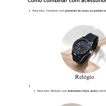
Como combinar com acessório
Para eles: Combine com
pulseiras de couro ou pedras n
Para elas: Misture com
braceletes finos
,
anéis
sofis