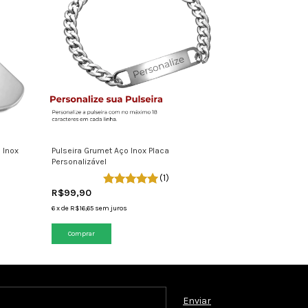
 Inox
Pulseira Grumet Aço Inox Placa
Personalizável
(1)
R$99,90
6
x
de
R$16,65
sem juros
Comprar