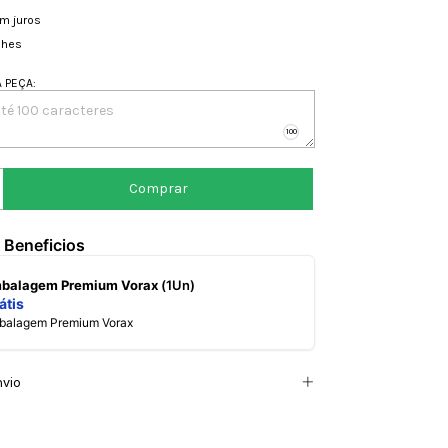
m juros
lhes
A PEÇA
:
 Beneficios
mbalagem Premium Vorax
(1Un)
átis
mbalagem Premium Vorax
nvio