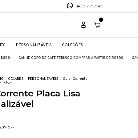
Grupo VIP Vorax
0
ITS
PERSONALIZÁVEIS
COLEÇÕES
GANHE COPO DE CAFÉ TÉRMICO COMPRAS A PARTIR DE R$599
GANHE COP
NO
.
COLARES
.
PERSONALIZÁVEIS
.
Colar Corrente
alizável
Corrente Placa Lisa
alizável
20
% OFF