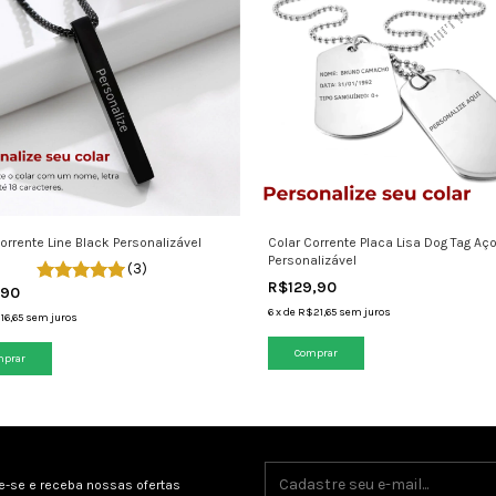
orrente Line Black Personalizável
Colar Corrente Placa Lisa Dog Tag Aço
Personalizável
(3)
R$129,90
,90
6
x
de
R$21,65
sem juros
16,65
sem juros
e-se e receba nossas ofertas