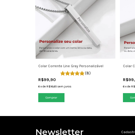
Colar Corrente Line Gray Personalizável
Colar C
(8)
R$99,90
R$99
6
x
de
R$16,65
sem juros
6
x
de
R$
Newsletter
Cadastr