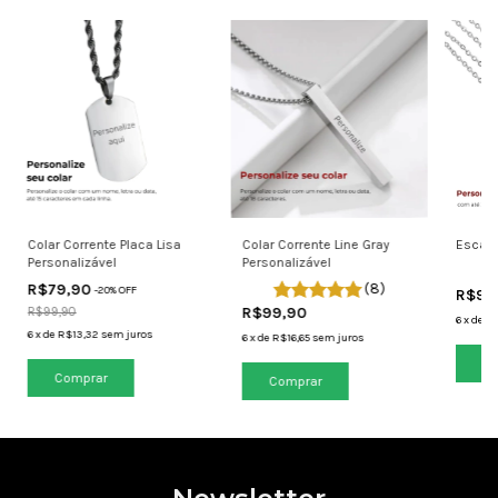
Colar Corrente Placa Lisa
Colar Corrente Line Gray
Escapu
Personalizável
Personalizável
R$79,90
(8)
-
20
% OFF
R$99
R$99,90
R$99,90
6
x
de
R$
6
x
de
R$13,32
sem juros
6
x
de
R$16,65
sem juros