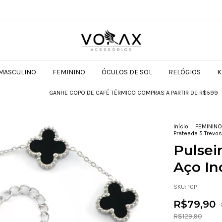
MASCULINO
FEMININO
ÓCULOS DE SOL
RELÓGIOS
K
GANHE COPO DE CAFÉ TÉRMICO COMPRAS A PARTIR DE R$599
GANHE COP
Início
.
FEMININO
Prateada 5 Trevos
Pulsei
Aço In
SKU:
10P
R$79,90
-
R$129,90