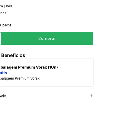
m juros
lhes
a peça!
 Beneficios
mbalagem Premium Vorax
(1Un)
átis
mbalagem Premium Vorax
nvio