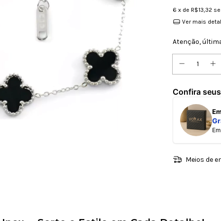
6
x de
R$13,32
se
Ver mais deta
Atenção, últim
Confira seus
E
Gr
E
Meios de e