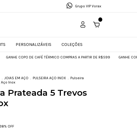
Grupo VIP Vorax
0
ITS
PERSONALIZÁVEIS
COLEÇÕES
O DE CAFÉ TÉRMICO COMPRAS A PARTIR DE R$599
GANHE COPO DE CAFÉ TÉ
.
JOIAS EM AÇO
.
PULSEIRA AÇO INOX
.
Pulseira
 Aço Inox
ra Prateada 5 Trevos
ox
38
% OFF