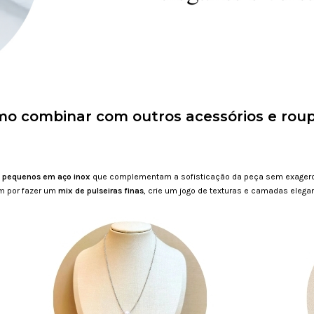
o combinar com outros acessórios e rou
s
pequenos em aço inox
que complementam a sofisticação da peça sem exagero
ém por fazer um
m
ix de pulseiras finas
, crie um jogo de texturas e camadas elega