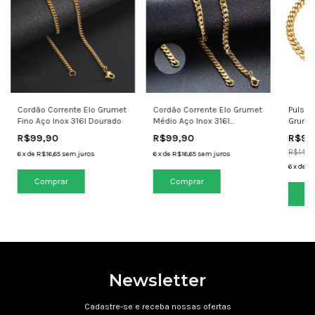
Cordão Corrente Elo Grumet
Cordão Corrente Elo Grumet
Pulsei
Fino Aço Inox 316l Dourado
Médio Aço Inox 316l
Grumet
Dourado
Doura
R$99,90
R$99,90
R$99
R$149,
6
x
de
R$16,65
sem juros
6
x
de
R$16,65
sem juros
6
x
de
R$
Co
Newsletter
Cadastre-se e receba nossas ofertas