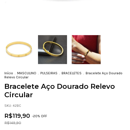
Início
.
MASCULINO
.
PULSEIRAS
.
BRACELETES
.
Bracelete Aço Dourado
Relevo Circular
Bracelete Aço Dourado Relevo
Circular
SKU:
42BC
R$119,90
-
20
% OFF
R$149,90