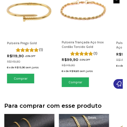
Pulseira Trançada Aço Inox
Pulsei
Pulseira Prego Gold
Cordão Torcido Gold
Aço In
(1)
(1)
R$12
R$119,90
-
20
% OFF
R$99,90
R$149,
-
33
% OFF
R$149,90
R$149,90
6
x
de
R$
6
x
de
R$19,98
sem juros
6
x
de
R$16,65
sem juros
Comprar
Av
Para comprar com esse produto