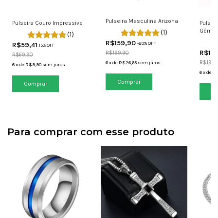
Pulseira Masculina Arizona
Pulseira Couro Impressive
Pulsei
Gêmea
(1)
(1)
R$159,90
-
20
% OFF
R$59,41
15% OFF
R$14
R$199,90
R$69,90
R$199,
6
x
de
R$26,65
sem juros
6
x
de
R$9,90
sem juros
6
x
de
R$
Comprar
Comprar
Co
Para comprar com esse produto