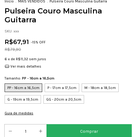
Início
.
MAIS VENDIDOS
.
Pulseira Couro Masculina Guitarra
Pulseira Couro Masculina
Guitarra
SKU:
xxx
R$67,91
-
15
% OFF
R$79,90
6
x de
R$11,32
sem juros
Ver mais detalhes
Tamanho:
PP - 16cm a 16,5cm
PP - 16cm a 16,5cm
P - 17cm a 17,5cm
M - 18cm a 18,5cm
G - 19cm a 19,5cm
GG - 20cm a 20,5cm
Guia de medidas