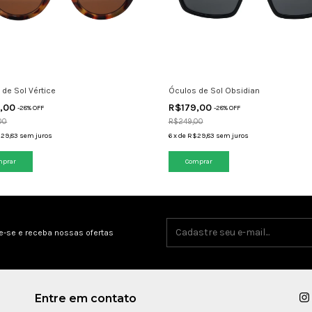
 de Sol Vértice
Óculos de Sol Obsidian
9,00
R$179,00
-
28
% OFF
-
28
% OFF
00
R$249,00
29,83
sem juros
6
x
de
R$29,83
sem juros
e-se e receba nossas ofertas
Entre em contato