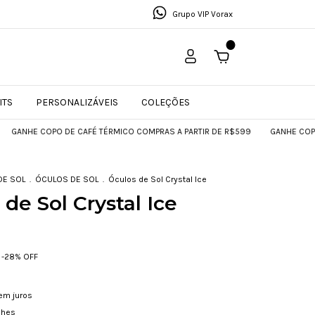
Grupo VIP Vorax
0
ITS
PERSONALIZÁVEIS
COLEÇÕES
 COPO DE CAFÉ TÉRMICO COMPRAS A PARTIR DE R$599
GANHE COPO DE CAF
DE SOL
.
ÓCULOS DE SOL
.
Óculos de Sol Crystal Ice
de Sol Crystal Ice
-
28
% OFF
em juros
lhes