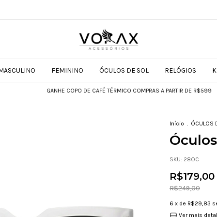
MASCULINO
FEMININO
ÓCULOS DE SOL
RELÓGIOS
K
GANHE COPO DE CAFÉ TÉRMICO COMPRAS A PARTIR DE R$599
GANHE
Início
.
ÓCULOS 
Óculos 
SKU:
28OC
R$179,00
R$249,00
6
x de
R$29,83
s
Ver mais deta