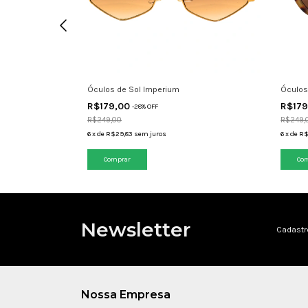
Óculos de Sol Imperium
Óculos
R$179,00
R$17
-
28
% OFF
R$249,00
R$249,
6
x
de
R$29,83
sem juros
6
x
de
R$
Newsletter
Cadastr
Nossa Empresa