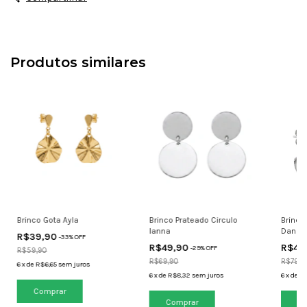
Produtos similares
Brinco Gota Ayla
Brinco Prateado Circulo
Brinco
Ianna
Dandar
R$39,90
-
33
% OFF
R$49,90
R$49
-
29
% OFF
R$59,90
R$69,90
R$79,9
6
x
de
R$6,65
sem juros
6
x
de
R$8,32
sem juros
6
x
de
R$