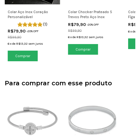
Colar Aço Inox Coração
Colar Chocker Prateado 5
Colar 
Personalizável
Trevos Preto Aço Inox
Fígaro
(1)
R$79,90
R$99
-
20
% OFF
R$79,90
R$99,90
-
20
% OFF
6
x
de
R$
R$99,90
6
x
de
R$13,32
sem juros
Co
6
x
de
R$13,32
sem juros
Para comprar com esse produto