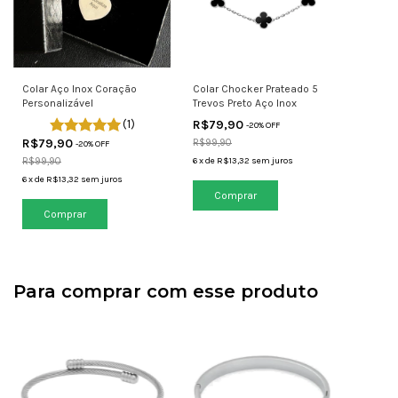
Colar Aço Inox Coração
Colar Chocker Prateado 5
Personalizável
Trevos Preto Aço Inox
(1)
R$79,90
-
20
% OFF
R$79,90
R$99,90
-
20
% OFF
R$99,90
6
x
de
R$13,32
sem juros
6
x
de
R$13,32
sem juros
Para comprar com esse produto