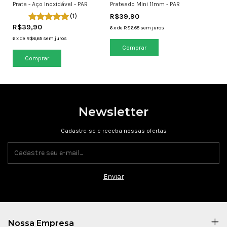
Prata - Aço Inoxidável - PAR
Prateado Mini 11mm - PAR
(1)
R$39,90
R$39,90
6
x
de
R$6,65
sem juros
6
x
de
R$6,65
sem juros
Newsletter
Cadastre-se e receba nossas ofertas
Nossa Empresa