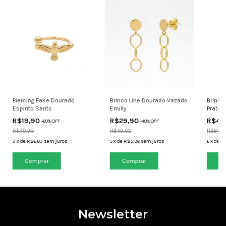
Piercing Fake Dourado
Brinco Line Dourado Vazado
Brinco
Espírito Santo
Emilly
Pratea
Mereç
R$19,90
R$29,90
R$48
-
60
% OFF
-
40
% OFF
R$49,90
R$49,90
R$69,9
3
x
de
R$6,63
sem juros
5
x
de
R$5,98
sem juros
6
x
de
R$
Newsletter