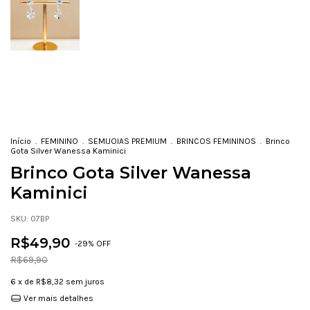
Início
.
FEMININO
.
SEMIJOIAS PREMIUM
.
BRINCOS FEMININOS
.
Brinco
Gota Silver Wanessa Kaminici
Brinco Gota Silver Wanessa
Kaminici
SKU:
07BP
R$49,90
-
29
% OFF
R$69,90
6
x de
R$8,32
sem juros
Ver mais detalhes