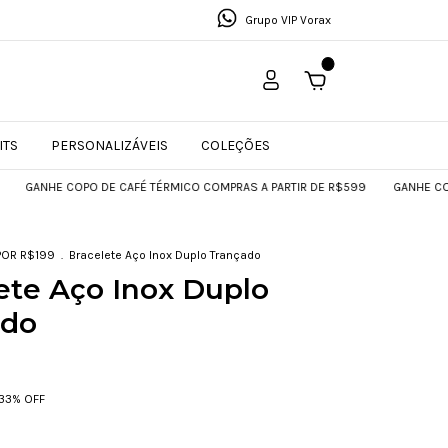
Grupo VIP Vorax
0
ITS
PERSONALIZÁVEIS
COLEÇÕES
 COPO DE CAFÉ TÉRMICO COMPRAS A PARTIR DE R$599
GANHE COPO DE CAF
POR R$199
.
Bracelete Aço Inox Duplo Trançado
ete Aço Inox Duplo
ado
33
% OFF