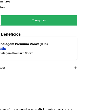
m juros
lhes
 Beneficios
mbalagem Premium Vorax
(1Un)
átis
mbalagem Premium Vorax
nvio
acessório
robusto e sofisticado
, feito para