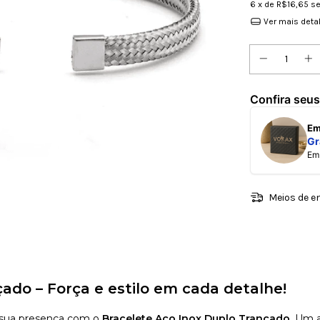
6
x de
R$16,65
se
Ver mais deta
Confira seus
E
Gr
E
Meios de e
ado – Força e estilo em cada detalhe!
a sua presença com o
Bracelete Aço Inox Duplo Trançado
. Um 