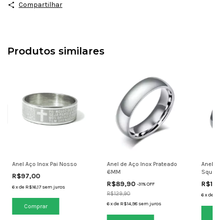
Compartilhar
Produtos similares
Anel Aço Inox Pai Nosso
Anel de Aço Inox Prateado
Anel d
6MM
Squar
R$97,00
R$89,90
R$10
-
31
% OFF
6
x
de
R$16,17
sem juros
R$129,90
6
x
de
R$
6
x
de
R$14,98
sem juros
Comprar
Co