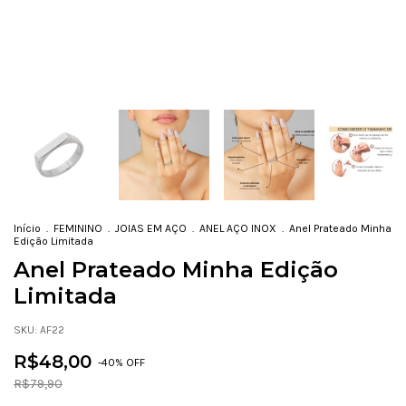
Início
.
FEMININO
.
JOIAS EM AÇO
.
ANEL AÇO INOX
.
Anel Prateado Minha
Edição Limitada
Anel Prateado Minha Edição
Limitada
SKU:
AF22
R$48,00
-
40
% OFF
R$79,90