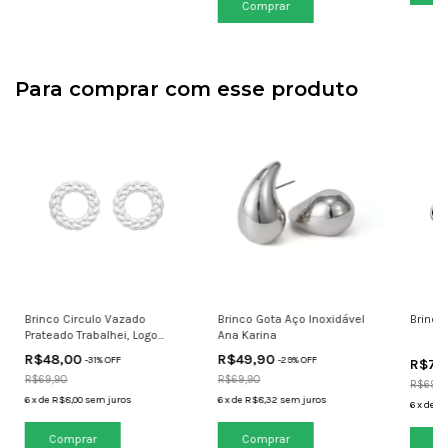
Comprar
Para comprar com esse produto
Brinco Circulo Vazado
Brinco Gota Aço Inoxidável
Brinco
Prateado Trabalhei, Logo
Ana Karina
Mereço
R$48,00
R$49,90
-
31
% OFF
-
29
% OFF
R$70
R$69,90
R$69,90
R$69,9
6
x
de
R$8,00
sem juros
6
x
de
R$8,32
sem juros
6
x
de
R$