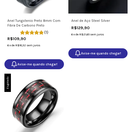
Anel Tungstenio Preto 8mm Com
Anel de Aço Steel Silver
Fibra De Carbono Preto
R$129,90
(1)
6
x
de
R$21,65
sem juros
R$109,90
6
x
de
R$18,32
sem juros
Avise-me quando chegar!
Avise-me quando chegar!
Esgotado