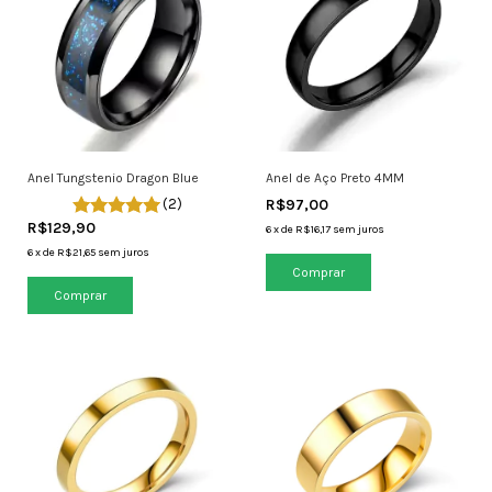
Anel Tungstenio Dragon Blue
Anel de Aço Preto 4MM
(2)
R$97,00
R$129,90
6
x
de
R$16,17
sem juros
6
x
de
R$21,65
sem juros
Comprar
Comprar