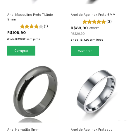
Anel Masculino Preto Titânio
Anel de Aço Inox Preto 6MM
8mm
(3)
(1)
R$89,90
-
31
% OFF
R$109,90
R$129,90
6
x
de
R$18,32
sem juros
6
x
de
R$14,98
sem juros
Comprar
Comprar
Anel Hematita 5mm
Anel de Aço Inox Prateado