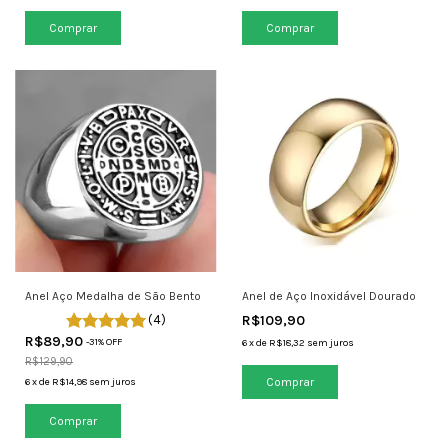
Comprar
Comprar
Anel Aço Medalha de São Bento
Anel de Aço Inoxidável Dourado
(4)
R$109,90
R$89,90
-
31
% OFF
6
x
de
R$18,32
sem juros
R$129,90
Comprar
6
x
de
R$14,98
sem juros
Comprar