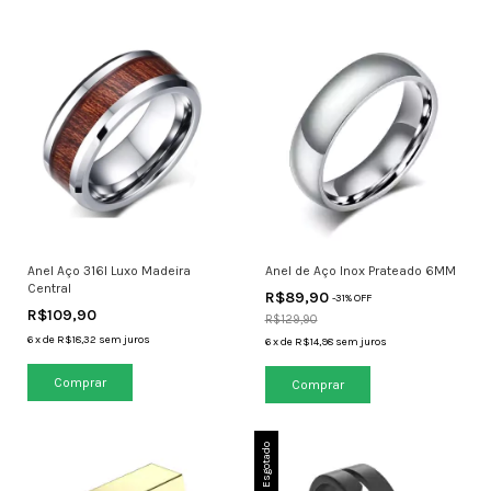
Anel Aço 316l Luxo Madeira
Anel de Aço Inox Prateado 6MM
Central
R$89,90
-
31
% OFF
R$109,90
R$129,90
6
x
de
R$18,32
sem juros
6
x
de
R$14,98
sem juros
Comprar
Comprar
Esgotado