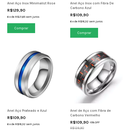
Anel Aço Inox Minimalist Rose
Anel Aço Inox com Fibra De
Carbono Azul
R$129,90
R$109,90
6
x
de
R$21,65
sem juros
6
x
de
R$18,32
sem juros
Comprar
Comprar
Anel Aço Prateado e Azul
Anel de Aço com Fibra de
Carbono Vermelho
R$109,90
R$109,90
-
15
% OFF
6
x
de
R$18,32
sem juros
R$129,90