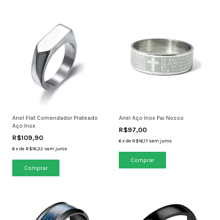
Anel Flat Comendador Prateado
Anel Aço Inox Pai Nosso
Aço Inox
R$97,00
R$109,90
6
x
de
R$16,17
sem juros
6
x
de
R$18,32
sem juros
Comprar
Comprar