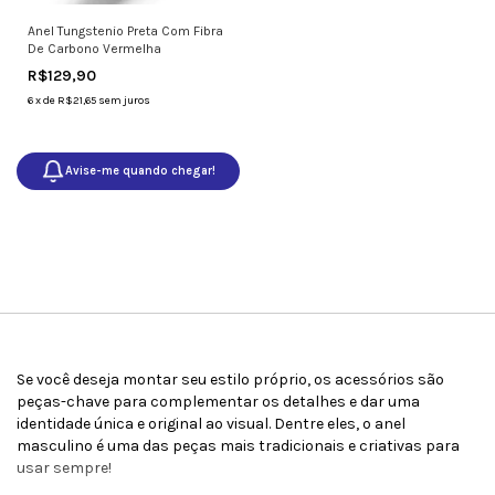
Anel Tungstenio Preta Com Fibra
De Carbono Vermelha
R$129,90
6
x
de
R$21,65
sem juros
Avise-me quando chegar!
Se você deseja montar seu estilo próprio, os acessórios são
peças-chave para complementar os detalhes e dar uma
identidade única e original ao visual. Dentre eles, o anel
masculino é uma das peças mais tradicionais e criativas para
usar sempre!