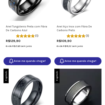
Anel Tungstenio Preta com Fibra
Anel Aço Inox com Fibra De
De Carbono Azul
Carbono Preto
(1)
(1)
R$129,90
R$109,90
6
x
de
R$21,65
sem juros
6
x
de
R$18,32
sem juros
Avise-me quando chegar!
Avise-me quando chegar!
Esgotado
Esgotado