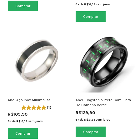
6
x
de
R$18,32
sem juros
Comprar
Comprar
Anel Aço Inox Minimalist
Anel Tungstenio Preta Com Fibra
De Carbono Verde
(1)
R$129,90
R$109,90
6
x
de
R$21,65
sem juros
6
x
de
R$18,32
sem juros
Comprar
Comprar