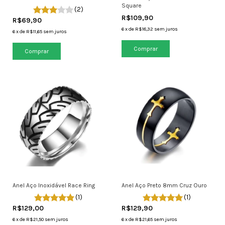
Square
(2)
R$109,90
R$69,90
6
x
de
R$18,32
sem juros
6
x
de
R$11,65
sem juros
Comprar
Comprar
Anel Aço Inoxidável Race Ring
Anel Aço Preto 8mm Cruz Ouro
(1)
(1)
R$129,00
R$129,90
6
x
de
R$21,50
sem juros
6
x
de
R$21,65
sem juros