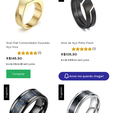
Anel Flat Comendador Dourado
Anel de Aço Preto Flash
Aço Inox
(1)
(1)
R$109,90
R$149,90
6
x
de
R$18,32
sem juros
6
x
de
R$24,98
sem juros
Comprar
Avise-me quando chegar!
Esgotado
Esgotado