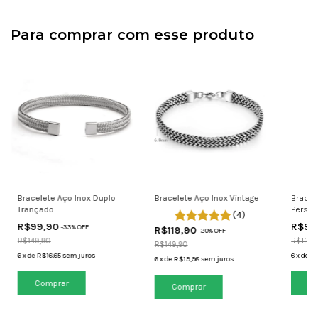
Para comprar com esse produto
Bracelete Aço Inox Duplo
Bracelete Aço Inox Vintage
Bracel
Trançado
Person
(4)
R$99,90
R$99
-
33
% OFF
R$119,90
-
20
% OFF
R$149,90
R$129,
R$149,90
6
x
de
R$16,65
sem juros
6
x
de
R$
6
x
de
R$19,98
sem juros