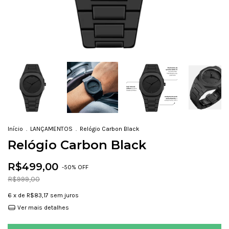
Início
.
LANÇAMENTOS
.
Relógio Carbon Black
Relógio Carbon Black
R$499,00
-
50
% OFF
R$999,00
6
x de
R$83,17
sem juros
Ver mais detalhes